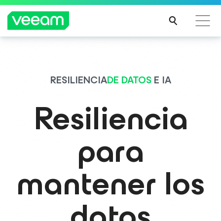
Guía de Veeam para los clientes afectados por la
actualización de contenido de CrowdStrike
RESILIENCIA
DE DATOS
E IA
MÁS
INFO
Resiliencia
RMA
CIÓN
para
mantener los
datos