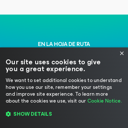
EN LA HOJA DE RUTA
×
Próximamente
Our site uses cookies to give
you a great experience.
Explore la plataforma líder diseñada para asegurar,
We want to set additional cookies to understand
escalar y simplificar la infraestructura moderna.
how you use our site, remember your settings
and improve site experience. ​To learn more
about the cookies we use, visit our
Cookie Notice.
SHOW DETAILS
SEGURIDAD Y CONFIANZA
Criptografía post-cuántica