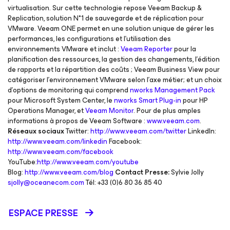
virtualisation. Sur cette technologie repose Veeam Backup &
Replication, solution N°1 de sauvegarde et de réplication pour
VMware. Veeam ONE permet en une solution unique de gérer les
performances, les configurations et l’utilisation des
environnements VMware et inclut :
Veeam Reporter
pour la
planification des ressources, la gestion des changements, l’édition
de rapports et la répartition des coûts ; Veeam Business View pour
catégoriser l’environnement VMware selon l’axe métier; et un choix
d’options de monitoring qui comprend
nworks Management Pack
pour Microsoft System Center, le
nworks Smart Plug-in
pour HP
Operations Manager, et
Veeam Monitor
. Pour de plus amples
informations à propos de Veeam Software :
www.veeam.com
.
Réseaux sociaux
Twitter:
http://www.veeam.com/twitter
LinkedIn:
http://www.veeam.com/linkedin
Facebook:
http://www.veeam.com/facebook
YouTube:
http://www.veeam.com/youtube
Blog:
http://www.veeam.com/blog
Contact Presse:
Sylvie Jolly
sjolly@oceanecom.com
Tél: +33 (0)6 80 36 85 40
ESPACE PRESSE