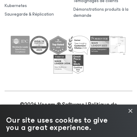
Témoignages de clients
Kubernetes
Démonstrations produits à la
Sauvegarde & Réplication
demande
©2026 Veeam ® Software |
Politique de
×
confidentialité
|
Politique d’utilisation des cookies
|
Our site uses cookies to give
Secteur juridique
|
Politique de licences
|
you a great experience.
Ressources pour les fournisseurs