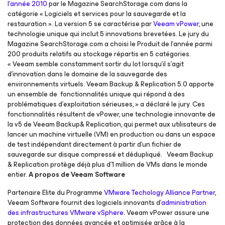
l’année 2010
par le Magazine SearchStorage.com dans la
catégorie « Logiciels et services pour la sauvegarde et la
restauration ». La version 5 se caractérise par
Veeam vPower
, une
technologie unique qui inclut 5 innovations brevetées.
Le jury du
Magazine SearchStorage.com a choisi le Produit de l’année parmi
200 produits relatifs au stockage répartis en 5 catégories.
« Veeam semble constamment sortir du lot lorsqu’il s’agit
d’innovation dans le domaine de la sauvegarde des
environnements virtuels. Veeam Backup & Replication 5.0 apporte
un ensemble de fonctionnalités unique qui répond à des
problématiques d’exploitation sérieuses, » a déclaré le jury.
Ces
fonctionnalités résultent de vPower, une technologie innovante de
la v5 de Veeam Backup& Replication, qui permet aux utilisateurs de
lancer un machine virtuelle (VM) en production ou dans un espace
de test indépendant directement à partir d’un fichier de
sauvegarde sur disque compressé et dédupliqué.
Veeam Backup
& Replication protège déjà plus d’1 million de VMs dans le monde
entier.
A propos de Veeam Software
Partenaire Elite du Programme
VMware Techology Alliance Partner
,
Veeam Software fournit des logiciels innovants d’
administration
des infrastructures VMware vSphere
. Veeam vPower assure une
protection des données avancée et optimisée grâce à la