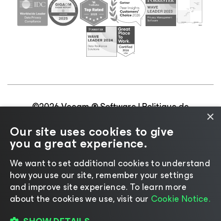
©2026 Veeam ® Software |
Politique de
×
confidentialité
|
Politique d’utilisation des cookies
|
Our site uses cookies to give
Secteur juridique
|
Politique de licences
|
you a great experience.
Ressources pour les fournisseurs
We want to set additional cookies to understand
how you use our site, remember your settings
and improve site experience. ​To learn more
about the cookies we use, visit our
Cookie Notice.
Changer de langue