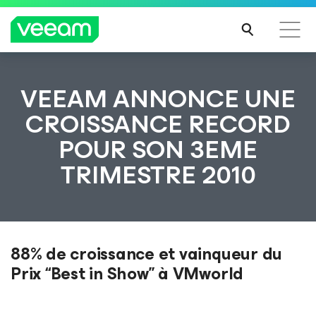
Recommandations de Veeam pour les clients
VEEAM ANNONCE UNE
impactés par la mise à jour de CrowdStrike
CROISSANCE RECORD
LIRE
POUR SON 3EME
LA
SUIT
TRIMESTRE 2010
E
88% de croissance et vainqueur du
Prix “Best in Show” à VMworld