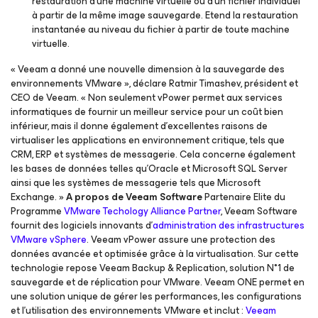
restauration d’une machine virtuelle ou d’un fichier individuel
à partir de la même image sauvegarde. Etend la restauration
instantanée au niveau du fichier à partir de toute machine
virtuelle.
« Veeam a donné une nouvelle dimension à la sauvegarde des
environnements VMware », déclare Ratmir Timashev, président et
CEO de Veeam. « Non seulement vPower permet aux services
informatiques de fournir un meilleur service pour un coût bien
inférieur, mais il donne également d’excellentes raisons de
virtualiser les applications en environnement critique, tels que
CRM, ERP et systèmes de messagerie. Cela concerne également
les bases de données telles qu’Oracle et Microsoft SQL Server
ainsi que les systèmes de messagerie tels que Microsoft
Exchange. »
A propos de Veeam Software
Partenaire Elite du
Programme
VMware Techology Alliance Partner
, Veeam Software
fournit des logiciels innovants d’
administration des infrastructures
VMware vSphere
. Veeam vPower assure une protection des
données avancée et optimisée grâce à la virtualisation. Sur cette
technologie repose Veeam Backup & Replication, solution N°1 de
sauvegarde et de réplication pour VMware. Veeam ONE permet en
une solution unique de gérer les performances, les configurations
et l’utilisation des environnements VMware et inclut :
Veeam