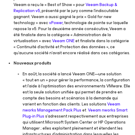
Veeam a reçu le « Best of Show » pour
Veeam Backup &
Replication v5
, présenté par le jury comme l’indiscutable
gagnant. Veeam a aussi gagné le prix « Gold for new
technology » avec
vPower
, technologie de pointe sur laquelle
repose la v5. Pour la deuxième année consécutive, Veeam a
été finaliste dans la catégorie « Administration de la
virtualisation » avec
Veeam ONE
et finaliste dans la catégorie
« Continuité d’activité et Protection des données », ce
qu’aucune société n’avait encore réalisé dans ces catégories.
Nouveaux produits
En août, la société a lancé Veeam ONE—une solution
« tout en un » pour gérer la performance, la configuration
et l’aide à l’optimisation des environnements VMware. Elle
est la seule solution unifiée qui permet de prendre en
compte des besoins et scénarios à la demande qui
varient en fonction des clients. Les solutions
Veeam
nworks Management Pack Plus
et
Veeam nworks Smart
Plug-in Plus
s’adressent respectivement aux entreprises
qui utilisent Microsoft System Center or HP Operations
Manager ; elles exploitent pleinement et étendent les
infrastructures d’administration dans lesquelles les