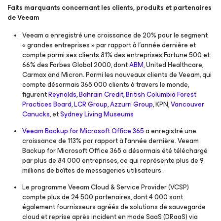
Faits marquants concernant les clients, produits et partenaires
de Veeam
Veeam a enregistré une croissance de 20% pour le segment
« grandes entreprises » par rapport à l’année dernière et
compte parmi ses clients 81% des entreprises Fortune 500 et
66% des Forbes Global 2000, dont
ABM
, United Healthcare,
Carmax and Micron. Parmi les nouveaux clients de Veeam, qui
compte désormais 365 000 clients à travers le monde,
figurent
Reynolds
,
Bahrain Credit
,
British Columbia Forest
Practices Board
,
LCR Group
,
Azzurri Group
, KPN,
Vancouver
Canucks
, et
Sydney Living Museums
Veeam Backup
for Microsoft Office 365
a enregistré une
croissance de 113% par rapport à l’année dernière. Veeam
Backup
for Microsoft Office 365
a désormais été téléchargé
par plus de 84 000 entreprises, ce qui représente plus de 9
millions de boîtes de messageries utilisateurs.
Le programme Veeam Cloud & Service Provider (VCSP)
compte plus de 24 500 partenaires, dont 4 000 sont
également fournisseurs agréés de solutions de sauvegarde
cloud et reprise après incident en mode SaaS (DRaaS) via