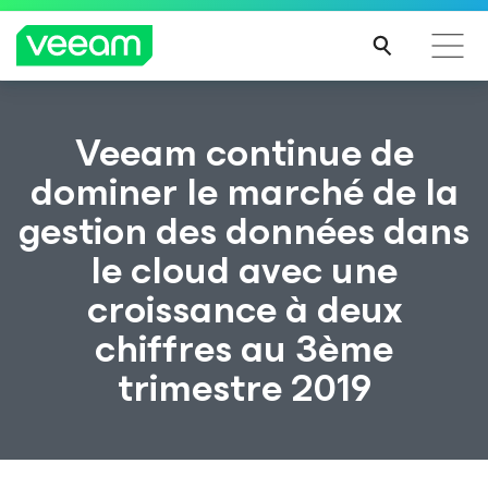
Recommandations de Veeam pour les clients
Veeam continue de
impactés par la mise à jour de CrowdStrike
dominer le marché de la
LIRE
gestion des données dans
LA
SUIT
le cloud avec une
E
croissance à deux
chiffres au 3ème
trimestre 2019