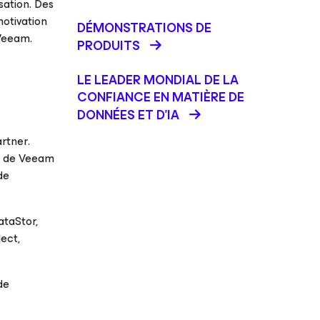
sation. Des
motivation
DÉMONSTRATIONS DE
 Veeam.
PRODUITS
LE LEADER MONDIAL DE LA
CONFIANCE EN MATIÈRE DE
DONNÉES ET D'IA
rtner
.
nt de Veeam
de
ataStor,
lect,
de