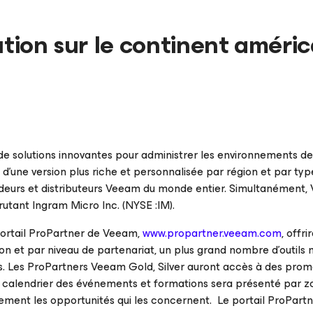
ution sur le continent améric
e solutions innovantes pour administrer les environnements de
’une version plus riche et personnalisée par région et par typ
ndeurs et distributeurs Veeam du monde entier. Simultanément
crutant Ingram Micro Inc. (NYSE :IM).
ortail
ProPartner
de Veeam,
www.propartner.veeam.com
, offri
ion et par niveau de partenariat, un plus grand nombre d’outils
s. Les
ProPartners
Veeam Gold, Silver auront accès à des prom
 calendrier des événements et formations sera présenté par z
dement les opportunités qui les concernent. Le portail
ProPart