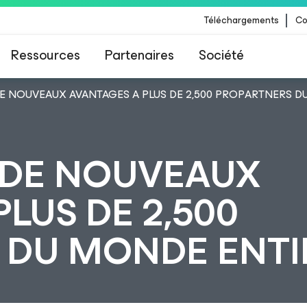
Téléchargements
Co
Ressources
Partenaires
Société
E NOUVEAUX AVANTAGES A PLUS DE 2,500 PROPARTNERS D
 Veeam pour les clients impactés par la mise à
CrowdStrike
 DE NOUVEAUX
LUS DE 2,500
 DU MONDE ENTI