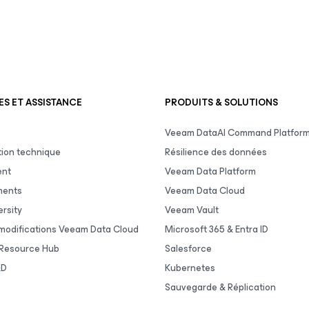
S ET ASSISTANCE
PRODUITS & SOLUTIONS
Veeam DataAI Command Platfor
ion technique
Résilience des données
ent
Veeam Data Platform
ments
Veeam Data Cloud
rsity
Veeam Vault
 modifications Veeam Data Cloud
Microsoft 365 & Entra ID
Resource Hub
Salesforce
&D
Kubernetes
Sauvegarde & Réplication