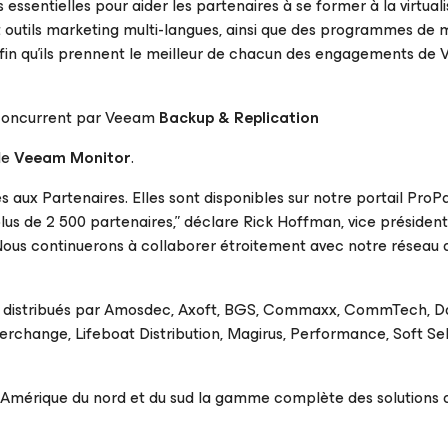
essentielles pour aider les partenaires à se former à la virtuali
 et outils marketing multi-langues, ainsi que des programmes de 
 afin qu’ils prennent le meilleur de chacun des engagements de
 concurrent par Veeam
Backup & Replication
de
Veeam Monitor
.
 aux Partenaires. Elles sont disponibles sur notre portail
ProPa
 plus de 2 500 partenaires,” déclare Rick Hoffman, vice préside
“Nous continuerons à collaborer étroitement avec notre réseau 
jà distribués par Amosdec, Axoft, BGS, Commaxx, CommTech, D
nterchange, Lifeboat Distribution, Magirus, Performance, Soft Se
n Amérique du nord et du sud la gamme complète des solutions 