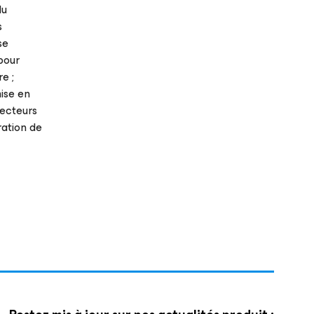
du
s
se
pour
re ;
ise en
necteurs
ration de