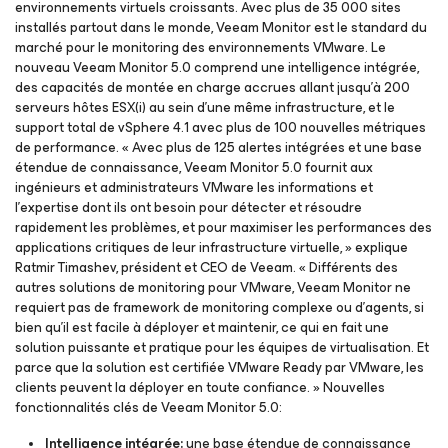
environnements virtuels croissants. Avec plus de 35 000 sites
installés partout dans le monde, Veeam Monitor est le standard du
marché pour le monitoring des environnements VMware. Le
nouveau Veeam Monitor 5.0 comprend une intelligence intégrée,
des capacités de montée en charge accrues allant jusqu’à 200
serveurs hôtes ESX(i) au sein d’une même infrastructure, et le
support total de vSphere 4.1 avec plus de 100 nouvelles métriques
de performance. « Avec plus de 125 alertes intégrées et une base
étendue de connaissance, Veeam Monitor 5.0 fournit aux
ingénieurs et administrateurs VMware les informations et
l’expertise dont ils ont besoin pour détecter et résoudre
rapidement les problèmes, et pour maximiser les performances des
applications critiques de leur infrastructure virtuelle, » explique
Ratmir Timashev, président et CEO de Veeam. « Différents des
autres solutions de monitoring pour VMware, Veeam Monitor ne
requiert pas de framework de monitoring complexe ou d’agents, si
bien qu’il est facile à déployer et maintenir, ce qui en fait une
solution puissante et pratique pour les équipes de virtualisation. Et
parce que la solution est certifiée VMware Ready par VMware, les
clients peuvent la déployer en toute confiance. » Nouvelles
fonctionnalités clés de Veeam Monitor 5.0:
Intelligence intégrée:
une base étendue de connaissance