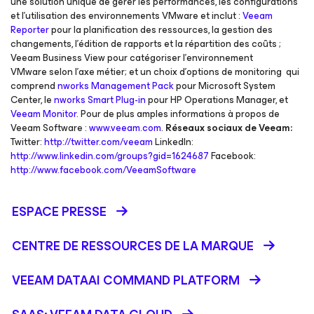
une solution unique de gérer les performances, les configurations
et l’utilisation des environnements VMware et inclut :
Veeam
Reporter
pour la planification des ressources, la gestion des
changements, l’édition de rapports et la répartition des coûts ;
Veeam Business View pour catégoriser l’environnement
VMware selon l’axe métier; et un choix d’options de monitoring qui
comprend
nworks Management Pack
pour Microsoft System
Center, le
nworks Smart Plug-in
pour HP Operations Manager, et
Veeam Monitor
. Pour de plus amples informations à propos de
Veeam Software :
www.veeam.com
.
Réseaux sociaux de Veeam:
Twitter:
http://twitter.com/veeam
LinkedIn:
http://www.linkedin.com/groups?gid=1624687
Facebook:
http://www.facebook.com/VeeamSoftware
ESPACE PRESSE
CENTRE DE RESSOURCES DE LA MARQUE
VEEAM DATAAI COMMAND PLATFORM