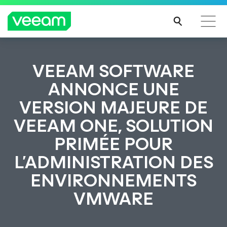
Recommandations de Veeam pour les clients
VEEAM SOFTWARE
impactés par la mise à jour de CrowdStrike
ANNONCE UNE
LIRE
VERSION MAJEURE DE
LA
SUIT
VEEAM ONE, SOLUTION
E
PRIMÉE POUR
L’ADMINISTRATION DES
ENVIRONNEMENTS
VMWARE