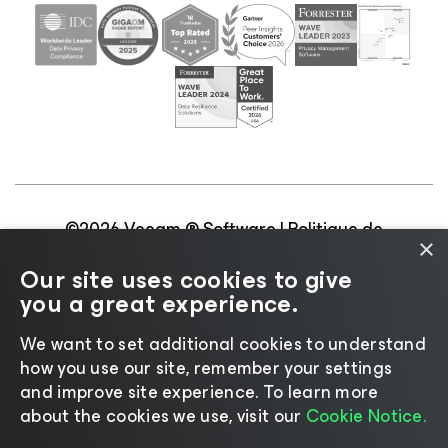
©2026 Veeam ® Software |
Politique de
×
confidentialité
|
Politique d’utilisation des cookies
|
Our site uses cookies to give
Secteur juridique
|
Politique de licences
|
you a great experience.
Ressources pour les fournisseurs
We want to set additional cookies to understand
how you use our site, remember your settings
and improve site experience. ​To learn more
about the cookies we use, visit our
Cookie Notice.
Changer de langue