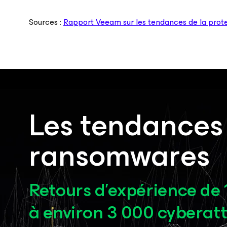
Sources :
Rapport Veeam sur les tendances de la prot
Les tendances
ransomwares
Retours d’expérience de 
à environ 3 000 cyberat