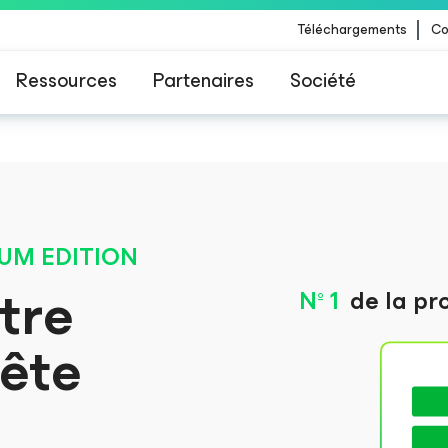
Téléchargements
Co
Ressources
Partenaires
Société
 Veeam pour les clients impactés par la mise à
CrowdStrike
UM EDITION
tre
Nº 1
de la pr
rête