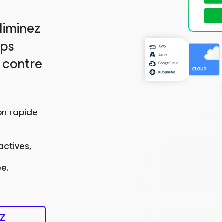
liminez
mps
 contre
on rapide
actives,
ée.
EZ