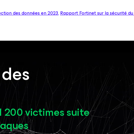
ection des données en 2023
,
Rapport Fortinet sur la sécurité du
 des
1 200 victimes suite
taques