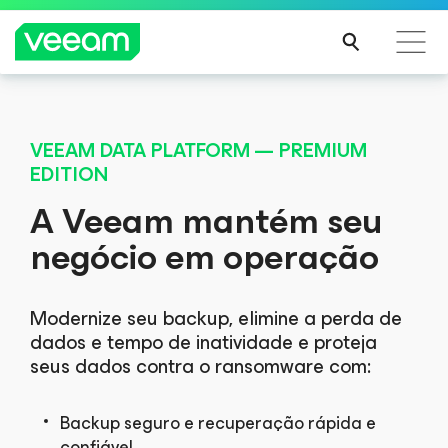
Orientações da Veeam para os clientes afetados
pela atualização de conteúdo da CrowdStrike
VEEAM DATA PLATFORM — PREMIUM
EDITION
LEIA
MAIS
A Veeam mantém seu
negócio em operação
Modernize seu backup, elimine a perda de
dados e tempo de inatividade e proteja
seus dados contra o ransomware com:
Backup seguro e recuperação rápida e
confiável