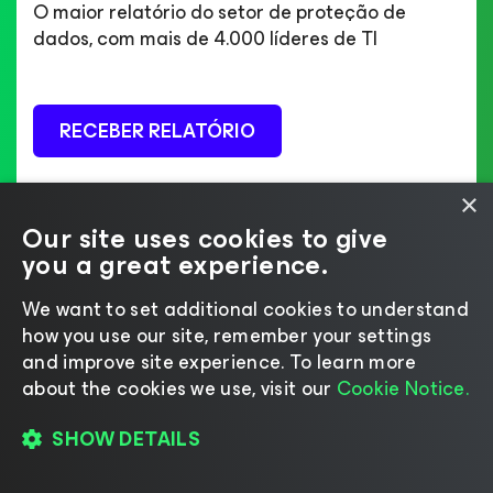
O maior relatório do setor de proteção de
dados, com mais de 4.000 líderes de TI
RECEBER RELATÓRIO
×
Our site uses cookies to give
you a great experience.
We want to set additional cookies to understand
how you use our site, remember your settings
and improve site experience. ​To learn more
Assista a uma demonstração
about the cookies we use, visit our
Cookie Notice.
Saiba como você pode obter resiliência de
dados contra qualquer ameaça com a Veeam
SHOW DETAILS