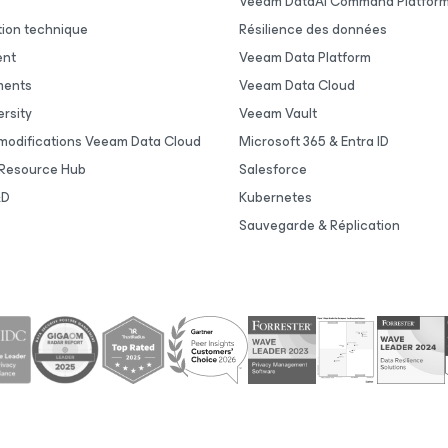
Veeam DataAI Command Platfor
ion technique
Résilience des données
ent
Veeam Data Platform
ments
Veeam Data Cloud
rsity
Veeam Vault
 modifications Veeam Data Cloud
Microsoft 365 & Entra ID
Resource Hub
Salesforce
&D
Kubernetes
Sauvegarde & Réplication