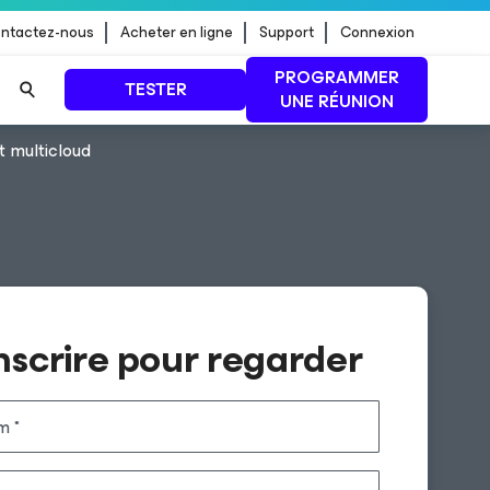
ntactez-nous
Acheter en ligne
Support
Connexion
PROGRAMMER
TESTER
UNE RÉUNION
 multicloud
 jour de
LIRE LA SUITE
inscrire pour regarder
m