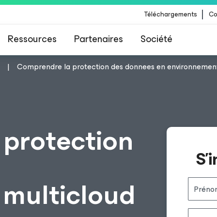
Téléchargements
Co
Ressources
Partenaires
Société
Comprendre la protection des donnees en environnement
 Veeam pour les clients impactés par la mise à
CrowdStrike
protection
S’
n
 multicloud
Préno