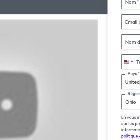
Nom
Email 
Nom de
T
Pays
United
Régio
Ohio
En vous i
sur les p
informati
politique 