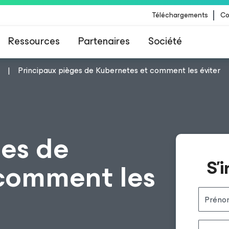
Téléchargements
Co
Ressources
Partenaires
Société
Principaux pièges de Kubernetes et comment les éviter
 Veeam pour les clients impactés par la mise à
CrowdStrike
ges de
S’
comment les
Préno