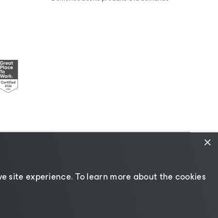
×
dique
|
Politique de licences
|
Ressources pour les
e site experience. ​To learn more about the cookies
Changer de langue