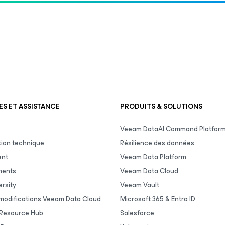
S ET ASSISTANCE
PRODUITS & SOLUTIONS
Veeam DataAI Command Platfor
ion technique
Résilience des données
ent
Veeam Data Platform
ments
Veeam Data Cloud
rsity
Veeam Vault
 modifications Veeam Data Cloud
Microsoft 365 & Entra ID
Resource Hub
Salesforce