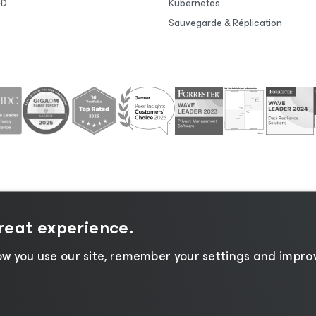
&D
Kubernetes
Sauvegarde & Réplication
ntialité
|
Politique d’utilisation des cookies
|
Secteur juri
great experience.
fournisseurs
w you use our site, remember your settings and improv