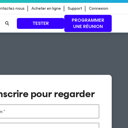
ntactez-nous
Acheter en ligne
Support
Connexion
PROGRAMMER
TESTER
UNE RÉUNION
 jour de
LIRE LA SUITE
inscrire pour regarder
m