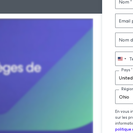
Nom
Email 
Nom de
T
Pays
United
Régio
Ohio
En vous i
sur les p
informati
politique 