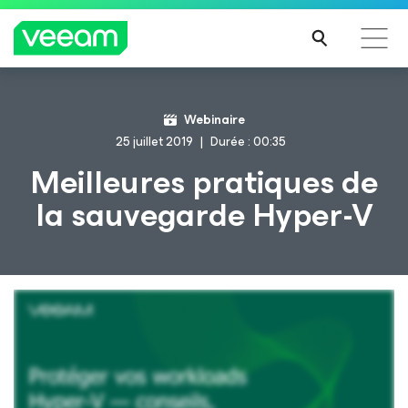
Recommandations de Veeam pour les clients
Webinaire
impactés par la mise à jour de CrowdStrike
25 juillet 2019
Durée : 00:35
LIRE
Meilleures pratiques de
LA
la sauvegarde Hyper-V
SUIT
E