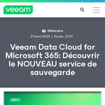
Recommandations de Veeam pour les clients
Webinaire
impactés par la mise à jour de CrowdStrike
21 mars 2024
Durée : 01:01
LIRE
Veeam Data Cloud
for
LA
Microsoft 365
: Découvrir
SUIT
E
le NOUVEAU service de
sauvegarde