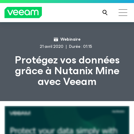
Recommandations de Veeam pour les clients
Webinaire
impactés par la mise à jour de CrowdStrike
21 avril 2020
Durée : 01:15
LIRE
Protégez vos données
LA
grâce à Nutanix Mine
SUIT
E
avec Veeam