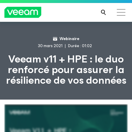
Recommandations de Veeam pour les clients
Webinaire
impactés par la mise à jour de CrowdStrike
30 mars 2021
Durée : 01:02
LIRE
Veeam v11 + HPE : le duo
LA
renforcé pour assurer la
SUIT
E
résilience de vos données