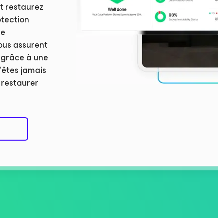
et restaurez
otection
se
vous assurent
t grâce à une
n’êtes jamais
e restaurer