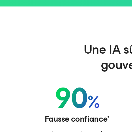
Une IA sû
gouve
90
%
Fausse confiance*