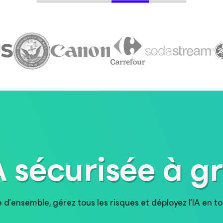
IA sécurisée à g
 d’ensemble, gérez tous les risques et déployez l’IA en to