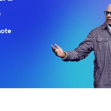
n
note