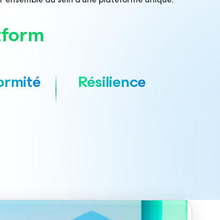
tform
ormité
Résilience