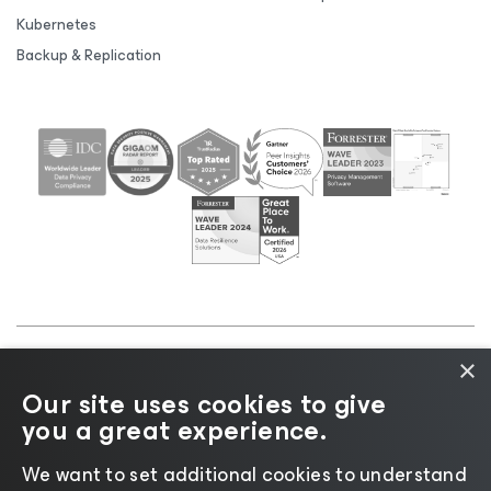
Kubernetes
Backup & Replication
×
©2026 Veeam® Software |
Informativa sulla privacy
Our site uses cookies to give
|
Informativa sui cookie
|
Informazioni legali
|
Policy
you a great experience.
di licenza
|
Risorse del fornitore
We want to set additional cookies to understand