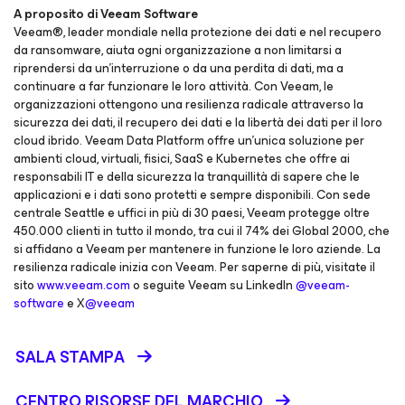
A proposito di Veeam Software
Veeam®, leader mondiale nella protezione dei dati e nel recupero
da ransomware, aiuta ogni organizzazione a non limitarsi a
riprendersi da un'interruzione o da una perdita di dati, ma a
continuare a far funzionare le loro attività. Con Veeam, le
organizzazioni ottengono una resilienza radicale attraverso la
sicurezza dei dati, il recupero dei dati e la libertà dei dati per il loro
cloud ibrido. Veeam Data Platform offre un'unica soluzione per
ambienti cloud, virtuali, fisici, SaaS e Kubernetes che offre ai
responsabili IT e della sicurezza la tranquillità di sapere che le
applicazioni e i dati sono protetti e sempre disponibili. Con sede
centrale Seattle e uffici in più di 30 paesi, Veeam protegge oltre
450.000 clienti in tutto il mondo, tra cui il 74% dei Global 2000, che
si affidano a Veeam per mantenere in funzione le loro aziende. La
resilienza radicale inizia con Veeam. Per saperne di più, visitate il
sito
www.veeam.com
o seguite Veeam su LinkedIn
@veeam-
software
e X
@veeam
SALA STAMPA
CENTRO RISORSE DEL MARCHIO