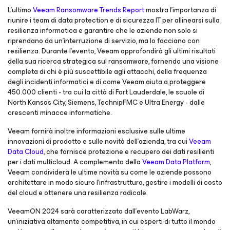
L'ultimo
Veeam Ransomware Trends Report
mostra l'importanza di
riunire i team di data protection e di sicurezza IT per allinearsi sulla
resilienza informatica e garantire che le aziende non solo si
riprendano da un'interruzione di servizio, ma lo facciano con
resilienza. Durante l'evento, Veeam approfondirà gli ultimi risultati
della sua ricerca strategica sul ransomware, fornendo una visione
completa di chi è più suscettibile agli attacchi, della frequenza
degli incidenti informatici e di come Veeam aiuta a proteggere
450.000 clienti - tra cui la città di Fort Lauderdale, le scuole di
North Kansas City, Siemens, TechnipFMC e Ultra Energy - dalle
crescenti minacce informatiche.
Veeam fornirà inoltre informazioni esclusive sulle ultime
innovazioni di prodotto e sulle novità dell'azienda, tra cui
Veeam
Data Cloud
, che fornisce protezione e recupero dei dati resilienti
per i dati multicloud. A complemento della
Veeam Data Platform
,
Veeam condividerà le ultime novità su come le aziende possono
architettare in modo sicuro l'infrastruttura, gestire i modelli di costo
del cloud e ottenere una resilienza radicale.
VeeamON 2024 sarà caratterizzato dall'evento LabWarz,
un’iniziativa altamente competitiva, in cui esperti di tutto il mondo