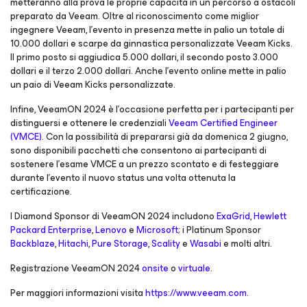
metteranno alla prova le proprie capacità in un percorso a ostacoli
preparato da Veeam. Oltre al riconoscimento come miglior
ingegnere Veeam, l'evento in presenza mette in palio un totale di
10.000 dollari e scarpe da ginnastica personalizzate Veeam Kicks.
Il primo posto si aggiudica 5.000 dollari, il secondo posto 3.000
dollari e il terzo 2.000 dollari. Anche l'evento online mette in palio
un paio di Veeam Kicks personalizzate.
Infine, VeeamON 2024 è l'occasione perfetta per i partecipanti per
distinguersi e ottenere le credenziali
Veeam Certified Engineer
(VMCE)
. Con la possibilità di prepararsi già da domenica 2 giugno,
sono disponibili pacchetti che consentono ai partecipanti di
sostenere l'esame VMCE a un prezzo scontato e di festeggiare
durante l’evento il nuovo status una volta ottenuta la
certificazione.
I Diamond Sponsor di VeeamON 2024 includono
ExaGrid
,
Hewlett
Packard Enterprise
,
Lenovo
e
Microsoft
; i Platinum Sponsor
Backblaze
,
Hitachi
,
Pure Storage
,
Scality
e
Wasabi
e molti altri.
Registrazione VeeamON 2024
onsite
o
virtuale
.
Per maggiori informazioni visita
https://www.veeam.com
.