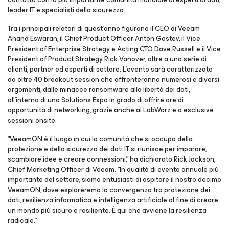
leader IT e specialisti della sicurezza.
Tra i principali relatori di quest'anno figurano il CEO di Veeam
Anand Eswaran, il Chief Product Officer Anton Gostev, il Vice
President of Enterprise Strategy e Acting CTO Dave Russell e il Vice
President of Product Strategy Rick Vanover, oltre a una serie di
clienti, partner ed esperti di settore. L'evento sarà caratterizzato
da oltre 40 breakout session che affronteranno numerosi e diversi
argomenti, dalle minacce ransomware alla libertà dei dati,
all’interno di una Solutions Expo in grado di offrire ore di
opportunità di networking, grazie anche al LabWarz e a esclusive
sessioni onsite.
“VeeamON è il luogo in cui la comunità che si occupa della
protezione e della sicurezza dei dati IT si riunisce per imparare,
scambiare idee e creare connessioni,” ha dichiarato Rick Jackson,
Chief Marketing Officer di Veeam. “In qualità di evento annuale più
importante del settore, siamo entusiasti di ospitare il nostro decimo
VeeamON, dove esploreremo la convergenza tra protezione dei
dati, resilienza informatica e intelligenza artificiale al fine di creare
un mondo più sicuro e resiliente. È qui che avviene la resilienza
radicale.”