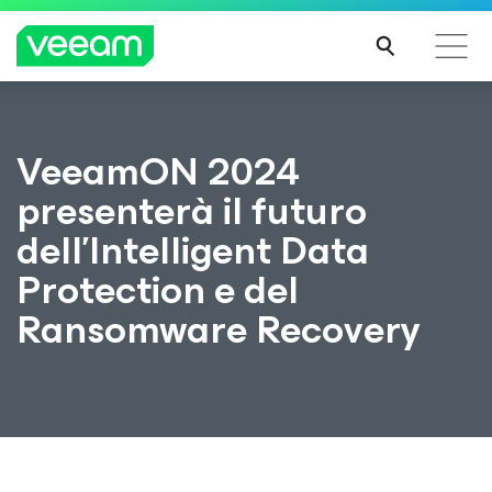
Linee guida di Veeam per i clienti interessati
VeeamON 2024
dall'aggiornamento dei contenuti di CrowdStrike
presenterà il futuro
PER
SAPE
dell’Intelligent Data
RNE
DI
Protection e del
PIÙ
Ransomware Recovery