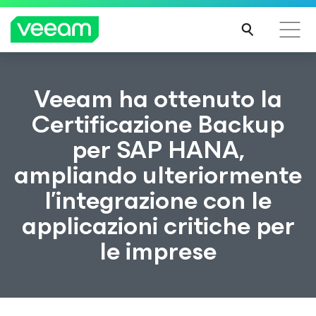
Linee guida di Veeam per i clienti interessati
Veeam ha ottenuto la
dall'aggiornamento dei contenuti di CrowdStrike
Certificazione Backup
PER
per SAP HANA,
SAPE
RNE
ampliando ulteriormente
DI
PIÙ
l’integrazione con le
applicazioni critiche per
le imprese