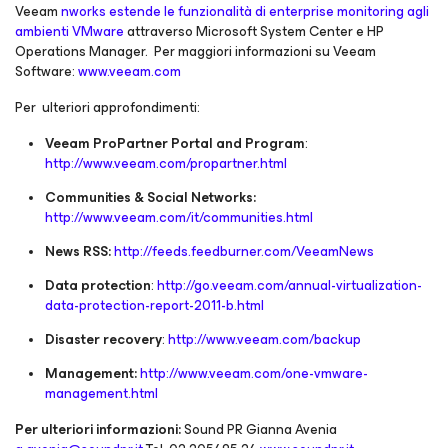
Veeam
nworks estende le funzionalità di enterprise monitoring agli
ambienti VMware
attraverso Microsoft System Center e HP
Operations Manager. Per maggiori informazioni su Veeam
Software:
www.veeam.com
Per ulteriori approfondimenti:
Veeam ProPartner Portal and Program
:
http://www.veeam.com/propartner.html
Communities & Social Networks:
http://www.veeam.com/it/communities.html
News RSS:
http://feeds.feedburner.com/VeeamNews
Data protection
:
http://go.veeam.com/annual-virtualization-
data-protection-report-2011-b.html
Disaster recovery
:
http://www.veeam.com/backup
Management:
http://www.veeam.com/one-vmware-
management.html
Per ulteriori informazioni:
Sound PR Gianna Avenia