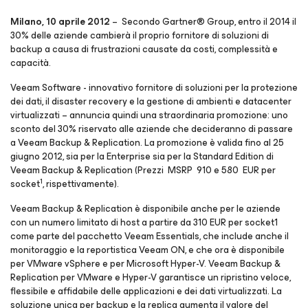
Milano, 10 aprile 2012
– Secondo Gartner® Group, entro il 2014 il
30% delle aziende cambierà il proprio fornitore di soluzioni di
backup a causa di frustrazioni causate da costi, complessità e
capacità.
Veeam Software - innovativo fornitore di soluzioni per la protezione
dei dati, il disaster recovery e la gestione di ambienti e datacenter
virtualizzati – annuncia quindi una straordinaria promozione: uno
sconto del 30% riservato alle aziende che decideranno di passare
a Veeam Backup & Replication. La promozione è valida fino al 25
giugno 2012, sia per la Enterprise sia per la Standard Edition di
Veeam Backup & Replication (Prezzi MSRP 910 e 580 EUR per
1
socket
, rispettivamente).
Veeam Backup & Replication è disponibile anche per le aziende
con un numero limitato di host a partire da 310 EUR per socket1
come parte del pacchetto Veeam Essentials, che include anche il
monitoraggio e la reportistica Veeam ON, e che ora è disponibile
per VMware vSphere e per Microsoft Hyper-V. Veeam Backup &
Replication per VMware e Hyper-V garantisce un ripristino veloce,
flessibile e affidabile delle applicazioni e dei dati virtualizzati. La
soluzione unica per backup e la replica aumenta il valore del