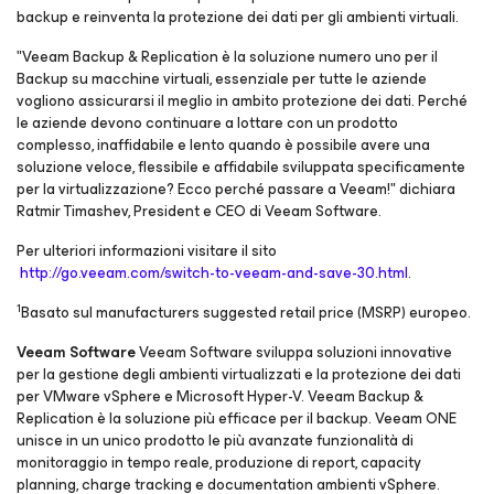
backup e reinventa la protezione dei dati per gli ambienti virtuali.
"Veeam Backup & Replication è la soluzione numero uno per il
Backup su macchine virtuali, essenziale per tutte le aziende
vogliono assicurarsi il meglio in ambito protezione dei dati. Perché
le aziende devono continuare a lottare con un prodotto
complesso, inaffidabile e lento quando è possibile avere una
soluzione veloce, flessibile e affidabile sviluppata specificamente
per la virtualizzazione? Ecco perché passare a Veeam!" dichiara
Ratmir Timashev, President e CEO di Veeam Software.
Per ulteriori informazioni visitare il sito
http://go.veeam.com/switch-to-veeam-and-save-30.html
.
1
Basato sul manufacturers suggested retail price (MSRP) europeo.
Veeam Software
Veeam Software sviluppa soluzioni innovative
per la gestione degli ambienti virtualizzati e la protezione dei dati
per VMware vSphere e Microsoft Hyper-V. Veeam Backup &
Replication è la soluzione più efficace per il backup. Veeam ONE
unisce in un unico prodotto le più avanzate funzionalità di
monitoraggio in tempo reale, produzione di report, capacity
planning, charge tracking e documentation ambienti vSphere.