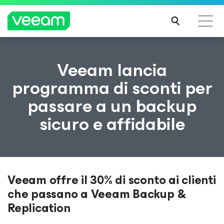
Linee guida di Veeam per i clienti interessati
Veeam lancia
dall'aggiornamento dei contenuti di CrowdStrike
programma di sconti per
PER
passare a un backup
SAPE
RNE
sicuro e affidabile
DI
PIÙ
Veeam offre il 30% di sconto ai clienti
che passano a Veeam Backup &
Replication