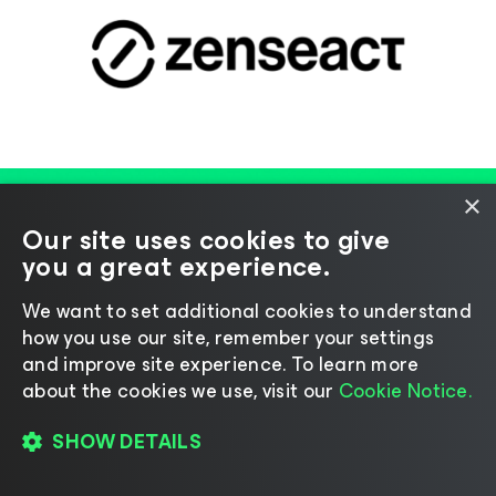
×
Our site uses cookies to give
you a great experience.
RISORSE
Rimani aggiornato con
We want to set additional cookies to understand
how you use our site, remember your settings
gli ultimi
and improve site experience. ​To learn more
about the cookies we use, visit our
Cookie Notice.
approfondimenti
e
SHOW DETAILS
tendenze in ambito