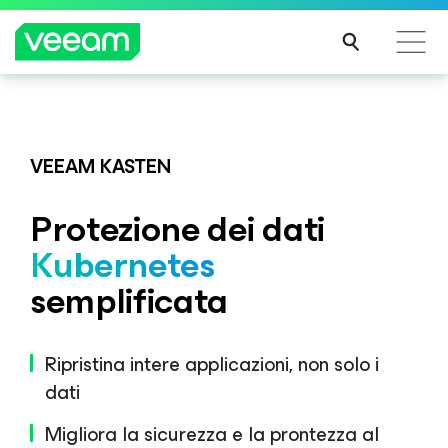
Linee guida di Veeam per i clienti interessati
Veeam DataAI Command Platform
.
Un'unica
dall'aggiornamento dei contenuti di CrowdStrike
piattaforma. Controllo completo.
VEEAM KASTEN
PER
SAPE
Protezione dei dati
RNE
SCOPRI DI PIÙ
DI
Kubernetes
PIÙ
semplificata
Ripristina intere applicazioni, non solo i
dati
Migliora la sicurezza e la prontezza al