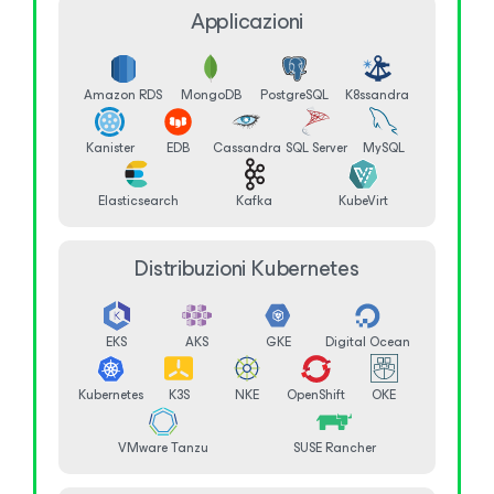
Applicazioni
Amazon RDS
MongoDB
PostgreSQL
K8ssandra
Kanister
EDB
Cassandra
SQL Server
MySQL
Elasticsearch
Kafka
KubeVirt
Distribuzioni Kubernetes
EKS
AKS
GKE
Digital Ocean
Kubernetes
K3S
NKE
OpenShift
OKE
VMware Tanzu
SUSE Rancher