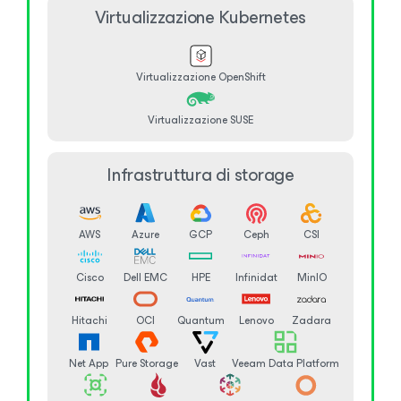
Virtualizzazione Kubernetes
Virtualizzazione OpenShift
Virtualizzazione SUSE
Infrastruttura di storage
AWS
Azure
GCP
Ceph
CSI
Cisco
Dell EMC
HPE
Infinidat
MinIO
Hitachi
OCI
Quantum
Lenovo
Zadara
Net App
Pure Storage
Vast
Veeam Data Platform