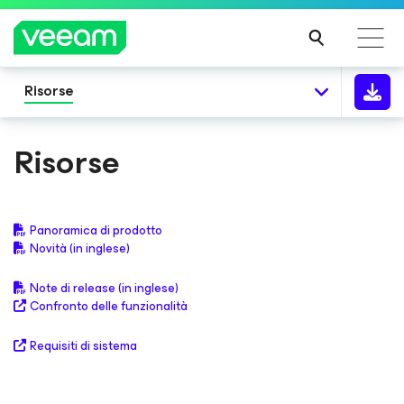
Risorse
Linee guida di Veeam per i clienti interessati
dall'aggiornamento dei contenuti di CrowdStrike
Risorse
PER
SAPE
RNE
DI
Panoramica di prodotto
PIÙ
Novità (in inglese)
Note di release (in inglese)
Confronto delle funzionalità
Requisiti di sistema