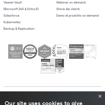
Veeam Vault
Webinar on demand
Microsoft 365 & Entra ID
Storie dei clienti
Salesforce
Demo di prodotto on demand
Kubernetes
Backup & Replication
×
©2026 Veeam® Software |
Informativa sulla privacy
Our site uses cookies to give
|
Informativa sui cookie
|
Informazioni legali
|
Policy