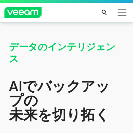
CrowdStrikeのコンテンツ更新によって影響を受け
レポート公開
るお客様向けのVeeamのガイダンス
データのインテリジェン
2025年版ガートナー マジック・ク
続き
アドラント
ス
を読
む
Veeamは実行能力において6年連続で最上位の位置づけと評
価され、
9年連続でリーダーの1社と評価されました。
AIでバックアッ
プの
未来を切り拓く
レポートを読む