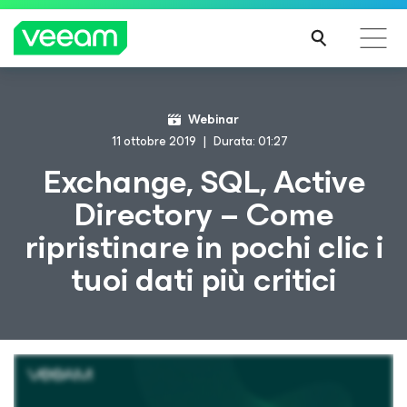
Linee guida di Veeam per i clienti interessati
Webinar
dall'aggiornamento dei contenuti di CrowdStrike
11 ottobre 2019
Durata: 01:27
PER
Exchange, SQL, Active
SAPE
Directory – Come
RNE
DI
ripristinare in pochi clic i
PIÙ
tuoi dati più critici