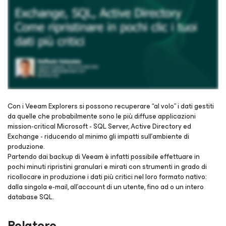
Con i Veeam Explorers si possono recuperare “al volo” i dati gestiti
da quelle che probabilmente sono le più diffuse applicazioni
mission‑critical Microsoft - SQL Server, Active Directory ed
Registrati per accedere alla visione del webinar
Exchange - riducendo al minimo gli impatti sull’ambiente di
produzione.
Partendo dai backup di Veeam è infatti possibile effettuare in
pochi minuti ripristini granulari e mirati con strumenti in grado di
ricollocare in produzione i dati più critici nel loro formato nativo:
dalla singola e‑mail, all’account di un utente, fino ad o un intero
database SQL.
Relatore