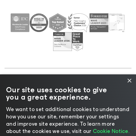
×
©2026 Veeam® Software |
Informativa sulla privacy
Our site uses cookies to give
|
Informativa sui cookie
|
Informazioni legali
|
Policy
you a great experience.
di licenza
|
Risorse del fornitore
We want to set additional cookies to understand
how you use our site, remember your settings
and improve site experience. ​To learn more
about the cookies we use, visit our
Cookie Notice.
Cambia lingua