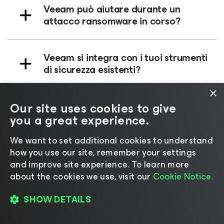
Veeam può aiutare durante un
attacco ransomware in corso?
Veeam si integra con i tuoi strumenti
di sicurezza esistenti?
×
In cosa si distingue Veeam dagli altri
Our site uses cookies to give
fornitori di piattaforme di resilienza
you a great experience.
dei dati durante un attacco
We want to set additional cookies to understand
ransomware?
how you use our site, remember your settings
and improve site experience. ​To learn more
about the cookies we use, visit our
Cookie Notice.
In che modo Veeam supporta la
conformità e la preparazione agli
SHOW DETAILS
audit?