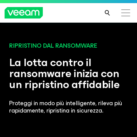
EVENTO ONLINE GLOBALE
Lancio della
registrazione online
Linee guida di Veeam per i clienti interessati
dall'aggiornamento dei contenuti di CrowdStrike
Protezione incrollabile e ripristino senza pari incontrano un
RIPRISTINO DAL RANSOMWARE
potenziale illimitato a VeeamON
PER
La lotta contro il
SAPE
REGISTRATI GRATIS
RNE
ransomware inizia con
DI
un ripristino affidabile
PIÙ
Proteggi in modo più intelligente, rileva più
rapidamente, ripristina in sicurezza.