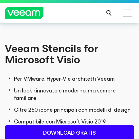
Linee guida di Veeam per i clienti interessati
Veeam Stencils
for
dall'aggiornamento dei contenuti di CrowdStrike
Microsoft Visio
PER
SAPE
RNE
DI
Per VMware, Hyper-V e architetti Veeam
PIÙ
Un look rinnovato e moderno, ma sempre
familiare
Oltre 250 icone principali con modelli di design
Compatibile con Microsoft Visio 2019
DOWNLOAD GRATIS