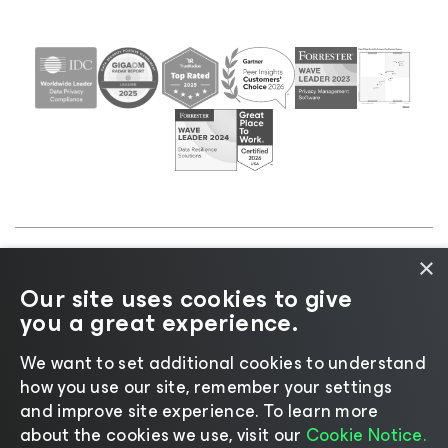
×
©2026 Veeam® Software |
Informativa sulla privacy
Our site uses cookies to give
|
Informativa sui cookie
|
Informazioni legali
|
Policy
you a great experience.
di licenza
|
Risorse del fornitore
We want to set additional cookies to understand
how you use our site, remember your settings
and improve site experience. ​To learn more
about the cookies we use, visit our
Cookie Notice.
Cambia lingua