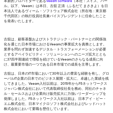
革新的プロバイダーである
Veeam Software
（本社：スイス、バー
ル。以下、Veeam）は本日、古舘 正清（ふるだて まさきよ）を日
本法人であるヴィーム・ソフトウェア株式会社（所在地：東京都
千代田区）の執行役員社長兼バイスプレジデントに任命したこと
を発表いたします。
古舘は、顧客基盤およびストラテジック・パートナーとの関係強
化を通じた日本市場におけるVeeamの事業拡大を責務とします。
業界を問わず加速するデジタル・トラスフォーメーションが必要
とするアベイラビリティ・ソリューションへのニーズ拡大ととも
に37四半期連続で増収を続けているVeeamのさらなる成長に向
け、最重要市場の一つである日本市場での成長を主導します。
古舘は、日本のIT市場において30年以上の豊富な経験を有し、グロ
ーバルIT企業の日本でのビジネス展開・拡大に、卓越した業績を残
してきました。Veeam入社以前は、2015年からF5ネットワークス
ジャパン株式会社において代表取締役社長を務め、同社のチャネ
ル・セールスおよび企業向け販売拡大に力強いリーダーシップを
発揮しました。F5ネットワークス入社以前は、日本アイ・ビー・
エム株式会社、日本マイクロソフト株式会社およびレッドハット
株式会社において要職を歴任しています。