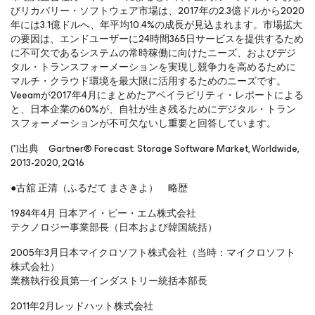
びリカバリー・ソフトウェア市場は、2017年の2.3億ドルから2020
年には3.1億ドルへ、年平均10.4%の成長が見込まれます。市場拡大
の要因は、エンドユーザーに24時間365日サービスを提供するため
に不可欠であるシステムの常時稼働に向けたニーズ、およびデジ
タル・トランスフォーメーションを実現し競争力を高めるために
マルチ・クラウド環境を最大限に活用するためのニーズです。
Veeamが2017年4月にまとめたアベイラビリティ・レポートによる
と、日本企業の60%が、自社が生き残るためにデジタル・トラン
スフォーメーションが不可欠ないし重要と回答しています。
(*)出典 Gartner® Forecast: Storage Software Market, Worldwide,
2013-2020, 2Q16
●古舘 正清（ふるだて まさきよ） 略歴
1984年4月 日本アイ・ビー・エム株式会社
テクノロジー事業部長（日本および韓国統括）
2005年3月日本マイクロソフト株式会社（当時：マイクロソフト
株式会社）
業務執行役員第一インダストリー統括本部長
2011年2月レッドハット株式会社