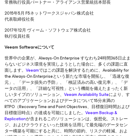
常務執行役員パートナー・アライアンス営業統括本部長
2015年5月 F5ネットワークスジャパン株式会社
代表取締役社長
2017年12月 ヴィーム・ソフトウェア株式会社
執行役員社長
Veeam Software
について
世界中の企業が、Always-On Enterprise すなわち24時間365日止ま
らないビジネス環境を実現しようとした場合に、多くの課題に直
面します。
Veeam
ではこの課題を解決するために、Availability for
the Always-On Enterpriseという新たな市場を開拓し、「迅速な復
元」、「データ損失の予防」、「検証済みの高い復元率」、「デ
ータの活用」、「詳細な可視性」という機能を備えたまったく新
しいタイプのソリューション、
Veeam Availability Suite
により、す
べてのアプリケーションおよびデータについて15分未満の
RTPO（Recovery Time and Point Objectives、目標復旧時間および
目標復旧時点）の達成を可能にしました。
Veeam Backup &
Replication
が含まれるこのソリューションは、仮想化、ストレー
ジ、およびクラウドといった技術を活用して最先端のデータセン
ター構築を可能にすると共に、時間の節約、リスクの軽減、およ