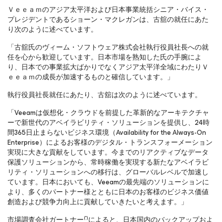
Ｖｅｅａｍのアジア太平洋および日本事業統括シニア・バイス・
プレジデントであるショーン・マクレガンは、古舘の就任にあた
り次のように述べています。
「古舘氏のヴィーム・ソフトウェア株式会社執行役員社長への就
任を心から歓迎しています。日本市場を熟知した氏の手腕によ
り、日本での事業拡大ばかりでなくアジア太平洋全域にわたりＶ
ｅｅａｍの成長が加速するものと確信しています。」
執行役員社長就任にあたり、古舘は次のように述べています。
「Veeamは仮想化・クラウドを前提した革新的なアーキテクチャ
ーで新世代のアベイラビリティ・ソリューションを提供し、24時
間365日止まらないビジネス環境（Availability for the Always-On
Enterprise）によるお客様のデジタル・トランスフォーメーション
実現に大きな貢献をしています。今までのリアクティブなデータ
保護ソリューションから、常時稼働を実現する新たなアベイラビ
リティ・ソリューションへの移行は、グローバルレベルで加速し
ています。日本においても、Veeamの最先端のソリューションに
より、多くのパートナー様とともに日本のお客様のビジネス価値
創造および競争力向上に貢献していきたいと考えます。」
(*)
市場調査会社ガートナー
によると、日本国内のバックアップおよ