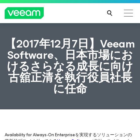
CrowdStrikeのコンテンツ更新によって影響を受け
【2017年12月7日】Veeam
るお客様向けのVeeamのガイダンス
Software、日本市場にお
続き
けるさらなる成長に向け
を読
む
古舘正清を執行役員社長
に任命
Availability for Always-On Enterpriseを実現するソリューションの