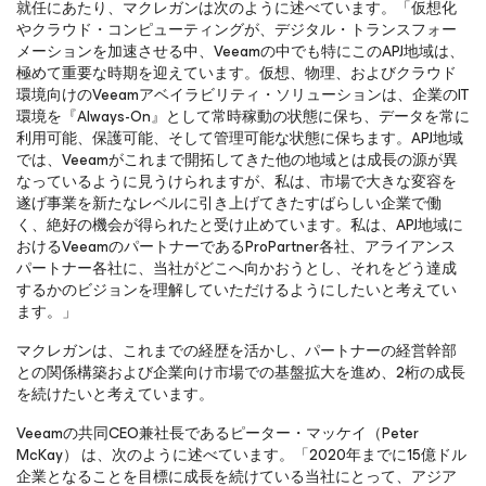
就任にあたり、マクレガンは次のように述べています。「仮想化
やクラウド・コンピューティングが、デジタル・トランスフォー
メーションを加速させる中、Veeamの中でも特にこのAPJ地域は、
極めて重要な時期を迎えています。仮想、物理、およびクラウド
環境向けのVeeamアベイラビリティ・ソリューションは、企業のIT
環境を『Always-On』として常時稼動の状態に保ち、データを常に
利用可能、保護可能、そして管理可能な状態に保ちます。APJ地域
では、Veeamがこれまで開拓してきた他の地域とは成長の源が異
なっているように見うけられますが、私は、市場で大きな変容を
遂げ事業を新たなレベルに引き上げてきたすばらしい企業で働
く、絶好の機会が得られたと受け止めています。私は、APJ地域に
おけるVeeamのパートナーであるProPartner各社、アライアンス
パートナー各社に、当社がどこへ向かおうとし、それをどう達成
するかのビジョンを理解していただけるようにしたいと考えてい
ます。」
マクレガンは、これまでの経歴を活かし、パートナーの経営幹部
との関係構築および企業向け市場での基盤拡大を進め、2桁の成長
を続けたいと考えています。
Veeamの共同CEO兼社長であるピーター・マッケイ（Peter
McKay） は、次のように述べています。「2020年までに15億ドル
企業となることを目標に成長を続けている当社にとって、アジア