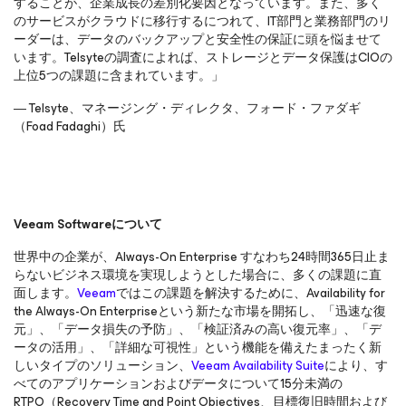
することが、企業成長の差別化要因となっています。また、多く
のサービスがクラウドに移行するにつれて、IT部門と業務部門のリ
ーダーは、データのバックアップと安全性の保証に頭を悩ませて
います。Telsyteの調査によれば、ストレージとデータ保護はCIOの
上位5つの課題に含まれています。」
― Telsyte、マネージング・ディレクタ、フォード・ファダギ
（Foad Fadaghi）氏
Veeam Software
について
世界中の企業が、Always-On Enterprise すなわち24時間365日止ま
らないビジネス環境を実現しようとした場合に、多くの課題に直
面します。
Veeam
ではこの課題を解決するために、Availability for
the Always-On Enterpriseという新たな市場を開拓し、「迅速な復
元」、「データ損失の予防」、「検証済みの高い復元率」、「デ
ータの活用」、「詳細な可視性」という機能を備えたまったく新
しいタイプのソリューション、
Veeam Availability Suite
により、す
べてのアプリケーションおよびデータについて15分未満の
RTPO（Recovery Time and Point Objectives、目標復旧時間および