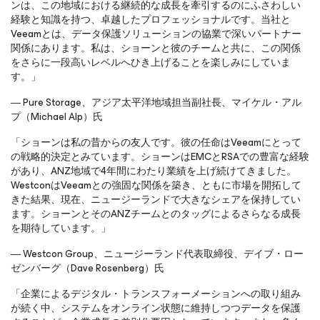
ンは、この地域における継続的な成長を牽引するのにふさわしい
経験と知識を持つ、卓越したプロフェッショナルです。当社と
Veeamとは、データ保護ソリューションの協業で深いパートナー
関係にあります。私は、ショーンと彼のチームと共に、この関係
をさらに一段高いレベルへひき上げることを楽しみにしていま
す。」
― Pure Storage、アジア太平洋地域担当副社長、マイケル・アル
プ（Michael Alp）氏
「ショーンは私の昔からの友人です。彼の任命はVeeamにとって
の戦略的決定とみています。ショーンはEMCとRSAでの豊富な経験
があり、ANZ地域で4年間にわたり業績を上げ続けてきました。
WestconはVeeamとの強固な関係を築き、ともに市場を開拓して
きた結果、現在、ニュージーランドで大きなシェアを保持してい
ます。ショーンとそのANZチームとのタッグによるさらなる成長
を期待しています。」
― Westcon Group、ニュージーランド代表取締役、デイブ・ロー
ゼンバーグ（Dave Rosenberg）氏
「企業によるデジタル・トランスフォーメーションへの取り組み
が続く中、システムをオンライン状態に維持しつつデータを保護