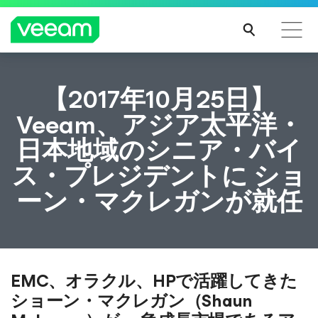
CrowdStrikeのコンテンツ更新によって影響を受け
【2017年10月25日】
るお客様向けのVeeamのガイダンス
Veeam、アジア太平洋・
続き
日本地域のシニア・バイ
を読
む
ス・プレジデントに ショ
ーン・マクレガンが就任
EMC、オラクル、HPで活躍してきた
ショーン・マクレガン（Shaun