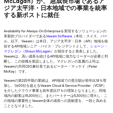
McLagan）が、 急成長市場であるア
ジア太平洋・日本地域での事業を統率
する新ポストに就任
Availability for Always-On Enterpriseを実現するソリューションの
革新的プロバイダーである
Veeam Software
（本社：スイス、バー
ル。以下、Veeam）は本日、アジア太平洋・日本（APJ）地域を統
括するAPJ地域シニア・バイス・プレジデントとして、
ショーン・
マクレガン（Shaun McLagan）
が就任すると発表しました。
Veeamは、高い成長を続けるAPJ地域に強力なリーダーが必要と判
断し、この役職を新設しました。マクレガンの直属の上司は、
Veeamの共同CEO兼社長であるピーター・マッケイ（Peter
McKay）です。
Veeamの第2四半期の業績は、APJ地域での受注額が前年比18％増
加し、1,600社を超えるVeeam Cloud & Service Provider（VCSP）
を介したクラウド事業も前年度比17％の増加となりました。同地
域内の顧客は15,300社に、またパートナーは5,300社に増大し、こ
の地域の重要性とVeeam全体の成長への貢献度を、一段と高める
こととなりました。