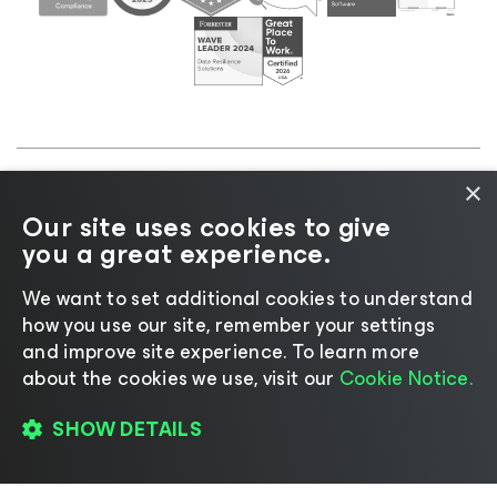
×
©2026 Veeam® Software |
プライバシーに関する通
Our site uses cookies to give
知
|
Cookieに関する通知
|
リーガル
|
ライセンスポリ
you a great experience.
シー
|
サプライヤーリソース
We want to set additional cookies to understand
how you use our site, remember your settings
and improve site experience. ​To learn more
about the cookies we use, visit our
Cookie Notice.
言語の変更
SHOW DETAILS