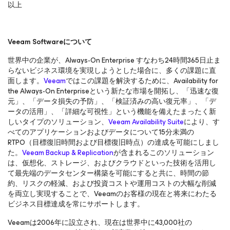
以上
Veeam Software
について
世界中の企業が、Always-On Enterprise すなわち24時間365日止ま
らないビジネス環境を実現しようとした場合に、多くの課題に直
面します。
Veeam
ではこの課題を解決するために、Availability for
the Always-On Enterpriseという新たな市場を開拓し、「迅速な復
元」、「データ損失の予防」、「検証済みの高い復元率」、「デ
ータの活用」、「詳細な可視性」という機能を備えたまったく新
しいタイプのソリューション、
Veeam Availability Suite
により、す
べてのアプリケーションおよびデータについて15分未満の
RTPO（目標復旧時間および目標復旧時点）の達成を可能にしまし
た。
Veeam Backup & Replication
が含まれるこのソリューション
は、仮想化、ストレージ、およびクラウドといった技術を活用し
て最先端のデータセンター構築を可能にすると共に、時間の節
約、リスクの軽減、および投資コストや運用コストの大幅な削減
を両立し実現することで、Veeamのお客様の現在と将来にわたる
ビジネス目標達成を常にサポートします。
Veeamは2006年に設立され、現在は世界中に43,000社の