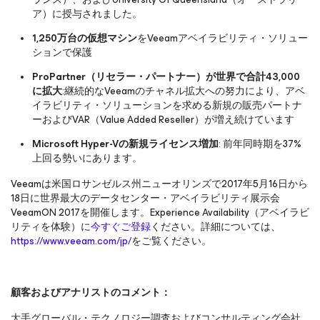
ア）に授与されました。
1,250
万台の仮想マシン
をVeeamアベイラビリティ・ソリュー
ションで保護
ProPartner
（リセラー・パートナー）が世界で合計
43,000
に拡大
:継続的なVeeamのチャネル拡大への努力により、アベ
イラビリティ・ソリューションを求める新規の販売パートナ
ーおよびVAR（Value Added Reseller）が増え続けています
Microsoft Hyper-V
の新規ライセンス増加
: 前年同時期を37%
上回る勢いにあります。
Veeamは米国ロサンゼルス州ニューオリンズで2017年5月16日から
18日に世界最大のデータセンター・アベイラビリティ展示会
VeeamON 2017を開催します。
Experience Availability
（アベイラビ
リティを体験）に
今すぐご登録
ください。詳細については、
https://www.veeam.com/jp/
をご覧ください。
顧客およびアナリストのコメント：
大手グローバル・テクノロジー調査およびコンサルティング会社