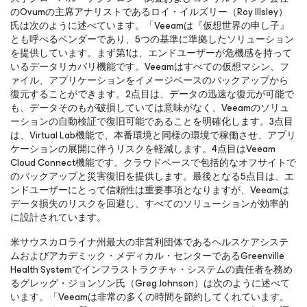
のOvumの主席アナリストであるロイ・イルズリー（Roy Illsley）
氏は次のように述べています。「Veeamは『仮想世界の申し子』
とも呼べるベンダーであり、5つの基準に準拠したソリューション
を提供しています。まず第1は、エンドユーザーが危機感を持って
いるデータリカバリ機能です。Veeamはすべての仮想マシン、フ
ァイル、アプリケーションをイメージベースのバックアップから
復元することができます。2点目は、データの迅速な復元が可能で
も、データそのもが破損していては意味がなく、Veeamのソリュ
ーションの自動検証で復旧可能であることを明確化します。3点目
は、Virtual Lab機能で、本番環境と同様の環境で稼働させ、アプリ
ケーションの展開に伴うリスクを軽減します。4点目はVeeam
Cloud Connect機能です。クラウドベースで包括的なオフサイトで
のバックアップと災害復旧を提供します。最後となる5点目は、エ
ンドユーザーにとって信頼性は重要事項となりますが、Veeamは
データ損失のリスクを回避し、すべてのソリューションが効率的
に設計されています。
米サウスカロライナ州最大の非営利団体であるヘルスケアシステ
ムおよびアカデミック・メディカル・センターであるGreenville
Health Systemでインフラストラクチャ・システムの責任者を務め
るグレッグ・ジョンソン氏（Greg Johnson）は次のように述べて
います。「Veeamは非常の多くの時間を節約してくれています。