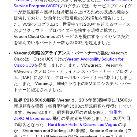
Service Program (VCSP)
プログラムでは、サービスプロバイダ
ーが新規顧客を獲得し経常収益を上げるための既成の機会を
提供しており、対前年比で取引数の63%増加を報告しまし
た。VCSPプログラムは、世界中で13,200社を超えるサービス
およびクラウド・プロバイダーを擁する規模に拡大し、
Veeam Cloud Connectのサービスを提供するライセンス契約
を結んでいるパートナー数も2,300社を超えました。
Veeam
の戦略的アライアンス・パートナーの強化
: Veeamと
Ciscoは、Cisco UCS向けの
Veeam Availability Solution for
Cisco UCS
を発表しました。また、VMwareは、Veeamを
VMwareテクノロジー・アライアンス・パートナー・プログラ
ム（TAP）において、グローバル・パートナーに格上げしまし
た。また、Veeamは、IBMクラウドのIBMエコシステム・パー
トナーに認定されました。
世界で
216,500
の顧客
: Veeamは、2016年第3四半期に11,500の
新規顧客を獲得（毎月平均約3,500の新規顧客を獲得）してい
ます。Veeamはまた、顧客数20万の達成を称え、
無重力
ZERO-G Experience
飛行の受賞者を発表しました。20万社目
の顧客となった、
Hard Rock Hotel & Casino Las Vegas
のほ
か、Shearman and Sterling LLP (米国)、Societe Generale（フ
ランス）、およびUniversity Of Queensland（オーストラリ