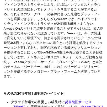
ド・インフラストラクチャにより、組織はオンプレミスとクラウ
ドいずれの環境においてもメリットを享受することができるた
め、それぞれのワークロードの要件に合った最適なプラットフォ
ームを選択できます。しかしながらVeeamでは、ハイブリッド・
クラウド・インフラストラクチャが24時間365日止まらない、
Always-Onのビジネス環境を確保することができなければ、導入効
果が無になりかねないと認識しています。Veeamは、今日の急速
に変化していく環境下で、何よりも要求されているデータへの24
時間365日止まらないアクセスの確立という課題を解決するソリュ
ーションを有しており、顧客が求めている最適なソリューション
を提供することによってBaaS/DRaaS市場を再定義することを目標
としています。チャネルビジネスに100%フォーカスした戦略を継
続し、Veeamクラウド・サービス・プロバイダー（VCSP）と当社
のチャネル・パートナーに向け、これらのサービス・ソリューシ
ョンを提供するテクノロジー・プラットフォームを構築していき
ます。」
その他の2016年第3四半期のハイライト:
クラウド市場での目覚しい成長
:特に
災害復旧サービス
（DRaaS）
の需要増大が大きく貢献しました。
Veeam Cloud &