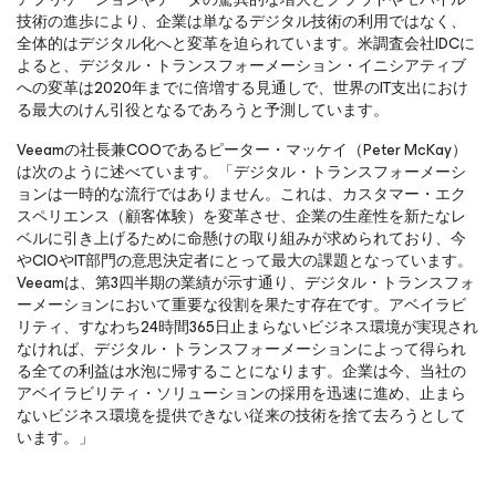
技術の進歩により、企業は単なるデジタル技術の利用ではなく、
全体的はデジタル化へと変革を迫られています。米調査会社IDCに
よると、デジタル・トランスフォーメーション・イニシアティブ
への変革は2020年までに倍増する見通しで、世界のIT支出におけ
る最大のけん引役となるであろうと予測しています。
Veeamの社長兼COOであるピーター・マッケイ（Peter McKay）
は次のように述べています。「デジタル・トランスフォーメーシ
ョンは一時的な流行ではありません。これは、カスタマー・エク
スペリエンス（顧客体験）を変革させ、企業の生産性を新たなレ
ベルに引き上げるために命懸けの取り組みが求められており、今
やCIOやIT部門の意思決定者にとって最大の課題となっています。
Veeamは、第3四半期の業績が示す通り、デジタル・トランスフォ
ーメーションにおいて重要な役割を果たす存在です。アベイラビ
リティ、すなわち24時間365日止まらないビジネス環境が実現され
なければ、デジタル・トランスフォーメーションによって得られ
る全ての利益は水泡に帰することになります。企業は今、当社の
アベイラビリティ・ソリューションの採用を迅速に進め、止まら
ないビジネス環境を提供できない従来の技術を捨て去ろうとして
います。」