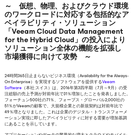
～ 仮想、物理、およびクラウド環境
のワークロードに対応する包括的なア
ベイラビリティ・ソリューション
「Veeam Cloud Data Management
for the Hybrid Cloud」の投入により
ソリューション全体の機能を拡張し
市場獲得に向けて攻勢 ～
24時間365日止まらないビジネス環境（Availability for the Always-
On Enterprise）を実現するソフトウェアを提供する
Veeam
Software
（本社:スイス）は、2016年第3四半期（7月～9月）の受
注総額の売上予測が対前年比で31％増加したことを発表しました。
フォーチュン500社の71％、フォーブス・グローバル2,000社の
51％がVeeamの顧客で、大規模企業との新規契約は対前年比で
49％増となりました。これは企業のデジタル・トランスフォーメ
ーション実現に即したアベイラビリティに対する需要が増加基調
にあることを示しています。
アプリケーションやデータの驚異的な増大とクラウドやモバイル