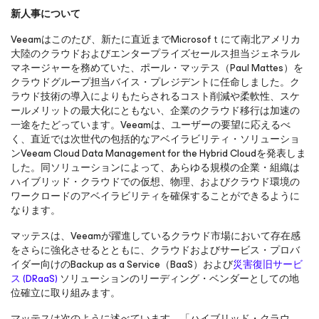
新人事について
Veeamはこのたび、新たに直近までMicrosofｔにて南北アメリカ
大陸のクラウドおよびエンタープライズセールス担当ジェネラル
マネージャーを務めていた、ポール・マッテス（Paul Mattes）を
クラウドグループ担当バイス・プレジデントに任命しました。ク
ラウド技術の導入によりもたらされるコスト削減や柔軟性、スケ
ールメリットの最大化にともない、企業のクラウド移行は加速の
一途をたどっています。Veeamは、ユーザーの要望に応えるべ
く、直近では次世代の包括的なアベイラビリティ・ソリューショ
ンVeeam Cloud Data Management for the Hybrid Cloudを発表しま
した。同ソリューションによって、あらゆる規模の企業・組織は
ハイブリッド・クラウドでの仮想、物理、およびクラウド環境の
ワークロードのアベイラビリティを確保することができるように
なります。
マッテスは、Veeamが躍進しているクラウド市場において存在感
をさらに強化させるとともに、クラウドおよびサービス・プロバ
イダー向けのBackup as a Service（BaaS）および
災害復旧サービ
ス (DRaaS)
ソリューションのリーディング・ベンダーとしての地
位確立に取り組みます。
マッテスは次のように述べています。「ハイブリッド・クラウ