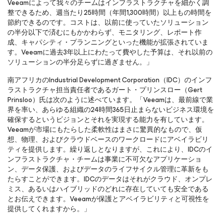
Veeamによって我々のチームはインフラストラクチャを細かく調
整できるため、週当たり25時間（年間1,300時間）以上もの時間を
節約できるのです。コストは、以前に使っていたソリューション
の半分以下で済むにもかかわらず、モニタリング、レポート作
成、キャパシティ・プランニングといった機能が拡張されていま
す。Veeamに過去3年以上にわたって費やした予算は、それ以前の
ソリューションの半分足らずに過ぎません。」
南アフリカのIndustrial Development Corporation（IDC）のインフ
ラストラクチャ担当責任者であるガート・プリンスロー（Gert
Prinsloo）氏は次のように述べています。「Veeamは、最前線で業
界を率い、あらゆる組織の24時間365日止まらないビジネス環境を
確保するというビジョンとそれを実現する能力を有しています。
Veeamが市場にもたらした柔軟性はまさに驚異的なもので、仮
想、物理、およびクラウドベースのワークロードにアベイラビリ
ティを提供します。繰り返しとなりますが、これにより、IDCのイ
ンフラストラクチャ・チームは事業に不可欠なアプリケーショ
ン、データ保護、およびデータのライフサイクル管理に革新をも
たらすことができます。IDCのデータはそれがクラウド、オンプレ
ミス、あるいはハイブリッドのどれに存在していても安全である
とお伝えできます。Veeamが保護とアベイラビリティと可視性を
提供してくれますから。」