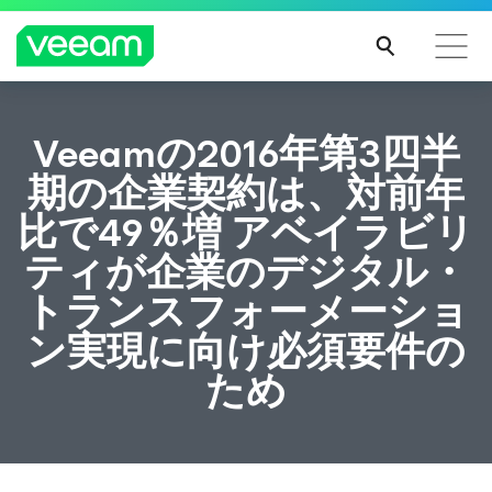
CrowdStrikeのコンテンツ更新によって影響を受け
Veeamの2016年第3四半
るお客様向けのVeeamのガイダンス
期の企業契約は、対前年
続き
比で49％増 アベイラビリ
を読
む
ティが企業のデジタル・
トランスフォーメーショ
ン実現に向け必須要件の
ため