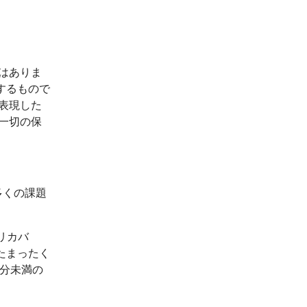
はありま
するもので
表現した
一切の保
、多くの課題
速リカバ
たまったく
5分未満の