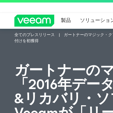
製品
ソリューショ
全てのプレスリリース
ガートナーのマジック・ク
CrowdStrik
付けを初獲得
ガートナーの
「2016年デ
&リカバリ・ソ
Veeamが「