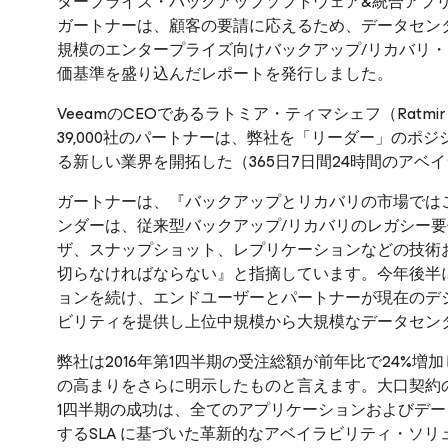
タープライズ・バックアップソフトウェア&統合アプ
ガートナーは、顧客の要請に応えるため、データセン
規模のエンタープライズ向けバックアップ/リカバリ
価基準を盛り込んだレポートを発行しました。
VeeamのCEOであるラトミア・ティマシェフ（Ratmir
39,000社のパートナーは、弊社を「リーダー」の
る新しい業界を開拓した（365日7日間24時間のア
ガートナーは、『バックアップとリカバリの市場では
ンダーは、従来型バックアップ/リカバリのレガシー
ザ、スナップショット、レプリケーションなどの技術
切らなければならない』と指摘しています。今年後半
ョンを続け、エンドユーザーとパートナーが現在のデ
ビリティを提供し上位中規模から大規模なデータセン
弊社は2016年第1四半期の受注総額が前年比で24%
の高まりをさらに明示したものと言えます。大口契約の受
1四半期の成功は、全てのアプリケーションおよびデー
するSLA に基づいた革新的なアベイラビリティ・ソ