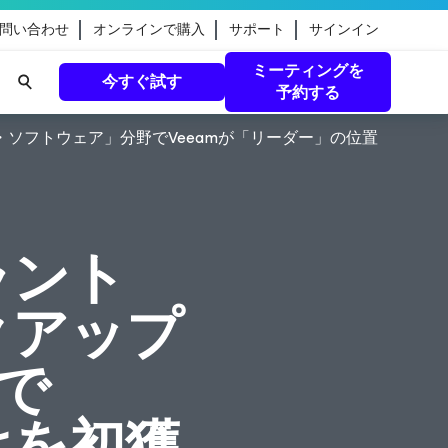
問い合わせ
オンラインで購入
サポート
サインイン
ミーティングを
今すぐ試す
予約する
・ソフトウェア」分野でVeeamが「リーダー」の位置
eamのガ
続きを読む
ラント
クアップ
で
けを初獲