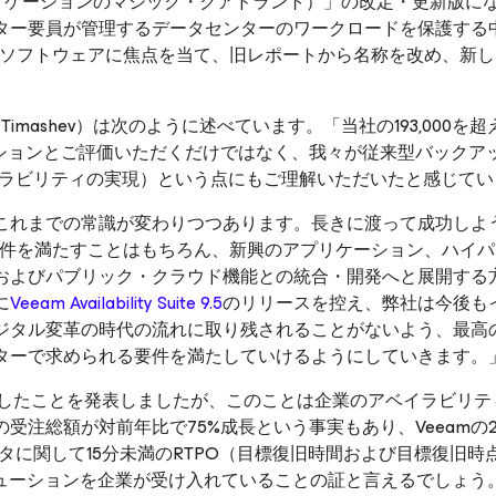
リケーションのマジック・クアドラント）」の改定・更新版に
ター要員が管理するデータセンターのワークロードを保護する
・ソフトウェアに焦点を当て、旧レポートから名称を改め、新し
 Timashev）は次のように述べています。「当社の193,000を
ポジションとご評価いただくだけではなく、我々が従来型バックア
ベイラビリティの実現）という点にもご理解いただいたと感じて
これまでの常識が変わりつつあります。長きに渡って成功しよ
要件を満たすことはもちろん、新興のアプリケーション、ハイパ
およびパブリック・クラウド機能との統合・開発へと展開する
に
Veeam Availability Suite 9.5
のリリースを控え、弊社は今後も
ジタル変革の時代の流れに取り残されることがないよう、最高
ターで求められる要件を満たしていけるようにしていきます。
増加したことを発表しましたが、このことは企業のアベイラビリ
注総額が対前年比で75%成長という事実もあり、Veeamの20
タに関して15分未満のRTPO（目標復旧時間および目標復旧時
リューションを企業が受け入れていることの証と言えるでしょう