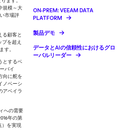
なります。
中規模～大
ON-PREM: VEEAM DATA
い市場評
PLATFORM
製品デモ
超える顧客と
ップを超え
データとAIの信頼性におけるグロ
います。
ーバルリーダー
うとするベ
ーバイ
方向に舵を
イノベーシ
のアベイラ
」
ティへの需要
16年の第
点）を実現
。