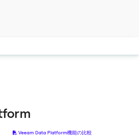
tform
Veeam Data Platform機能の比較