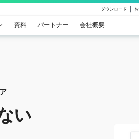
ダウンロード
お
ン
資料
パートナー
会社概要
ommand Platform
。
1つのプラットフォ
eのコンテンツ更新によって影響を受けるお客様向けのVe
。
イダンス
ェア
ない