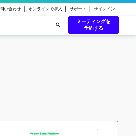
問い合わせ
オンラインで購入
サポート
サインイン
ミーティングを
予約する
ーム。フ
今すぐ詳細を見る
eamのガ
続きを読む