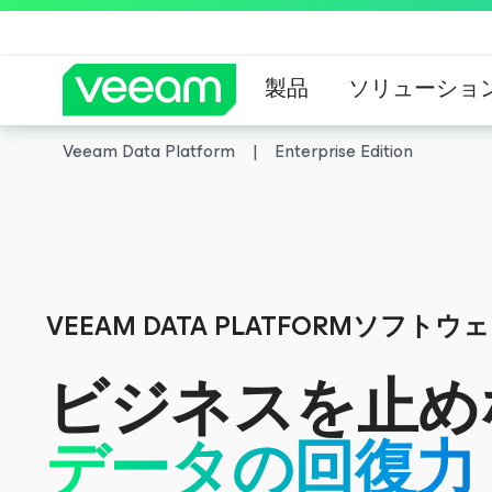
製品
ソリューショ
Veeam Data Platform
Enterprise Edition
Veeam DataAI C
CrowdStrik
ルコントロール
VEEAM DATA PLATFORMソフトウ
ビジネスを止め
データの回復力