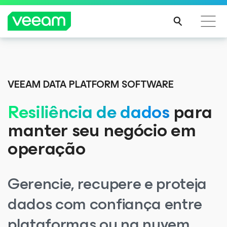
Orientações da Veeam para os clientes afetados
Veeam DataAI Command Platform
.
Uma
pela atualização de conteúdo da CrowdStrike
plataforma. Controle total.
VEEAM DATA PLATFORM SOFTWARE
LEIA
MAIS
Resiliência de dados
para
EXPLORE AGORA
manter seu negócio em
operação
Gerencie, recupere e proteja
dados com confiança entre
plataformas ou na nuvem,