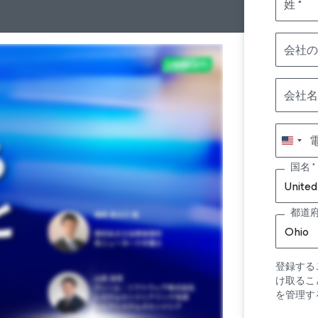
姓
会社の
会社名
国名
United
都道
Ohio
登録する
け取るこ
を管理す