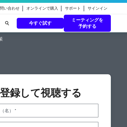
問い合わせ
オンラインで購入
サポート
サインイン
ミーティングを
今すぐ試す
予約する
策
eamのガ
続きを読む
登録して視聴する
（名）