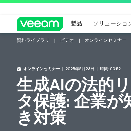
製品
ソリューショ
資料ライブラリ
ビデオ
オンラインセミナー
CrowdStrik
オンラインセミナー
2025年5月28日
時間: 00:52
生成AIの法的
タ保護: 企業
き対策