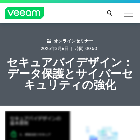
CrowdStrikeのコンテンツ更新によって影響を受け
オンラインセミナー
るお客様向けのVeeamのガイダンス
2025年3月6日
時間: 00:50
続き
セキュアバイデザイン：
を読
データ保護とサイバーセ
む
キュリティの強化