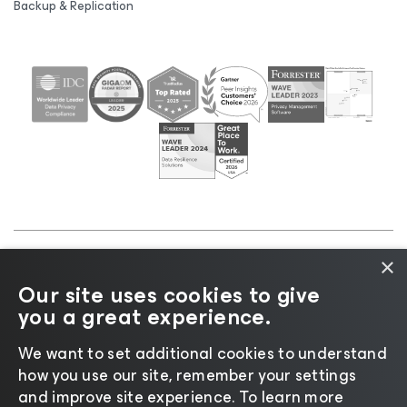
Backup & Replication
×
©2026 Veeam® Software |
プライバシーに関する通
Our site uses cookies to give
知
|
Cookieに関する通知
|
リーガル
|
ライセンスポリ
you a great experience.
シー
|
サプライヤーリソース
We want to set additional cookies to understand
how you use our site, remember your settings
and improve site experience. ​To learn more