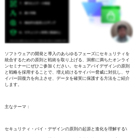
ソフトウェアの開発と導入のあらゆるフェーズにセキュリティを
統合するための原則と戦術を取り上げる、洞察に満ちたオンライ
ンセミナーにぜひご参加ください。セキュアバイデザインの原則
オンラインセミナーをご覧になるには、ご登録をお願いし
と戦略を採用することで、増え続けるサイバー脅威に対抗し、サ
ます
イバー回復力を向上させ、データを確実に保護する方法をご紹介
します。
主なテーマ：
セキュリティ・バイ・デザインの原則の起源と進化を理解する\