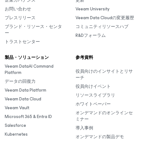
企業ガバナンス
更新
お問い合わせ
Veeam University
プレスリリース
Veeam Data Cloudの変更履歴
ブランド・リソース・センタ
コミュニティリソースハブ
ー
R&Dフォーラム
トラストセンター
製品・ソリューション
参考資料
Veeam DataAI Command
役員向けのインサイトとリサ
Platform
ーチ
データの回復力
役員向けイベント
Veeam Data Platform
リソースライブラリ
Veeam Data Cloud
ホワイトペーパー
Veeam Vault
オンデマンドのオンラインセ
Microsoft 365 & Entra ID
ミナー
Salesforce
導入事例
Kubernetes
オンデマンドの製品デモ