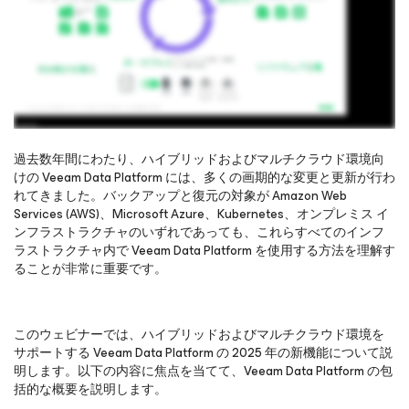
過去数年間にわたり、ハイブリッドおよびマルチクラウド環境向
けの Veeam Data Platform には、多くの画期的な変更と更新が行わ
れてきました。バックアップと復元の対象が Amazon Web
オンラインセミナーをご覧になるには、ご登録をお願いし
Services (AWS)、Microsoft Azure、Kubernetes、オンプレミス イ
ます
ンフラストラクチャのいずれであっても、これらすべてのインフ
ラストラクチャ内で Veeam Data Platform を使用する方法を理解す
ることが非常に重要です。
このウェビナーでは、ハイブリッドおよびマルチクラウド環境を
サポートする Veeam Data Platform の 2025 年の新機能について説
明します。以下の内容に焦点を当てて、Veeam Data Platform の包
括的な概要を説明します。