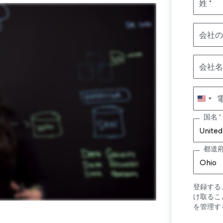
姓
会社の
会社名
国名
United
都道
Ohio
登録する
け取るこ
を管理す