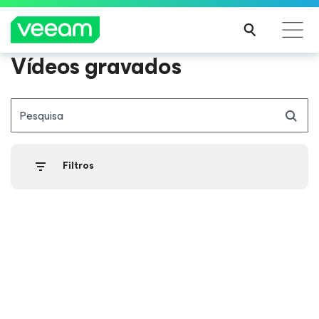
Vídeos gravados
Orientações da Veeam para os clientes afetados
pela atualização de conteúdo da CrowdStrike
Pesquisa
LEIA
MAIS
Filtros