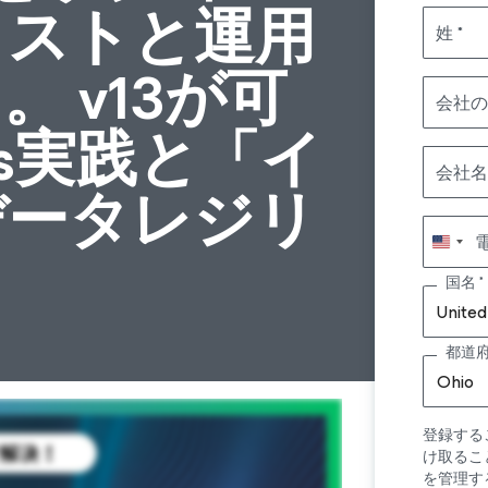
コストと運用
姓
 v13が可
会社の
ps実践と「イ
会社名
データレジリ
国名
United
都道
Ohio
登録する
け取るこ
を管理す