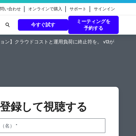
問い合わせ
オンラインで購入
サポート
サインイン
ミーティングを
今すぐ試す
予約する
【Veeam セッション】クラウドコストと運用負荷に終止符を。 v13が
eamのガ
続きを読む
登録して視聴する
（名）