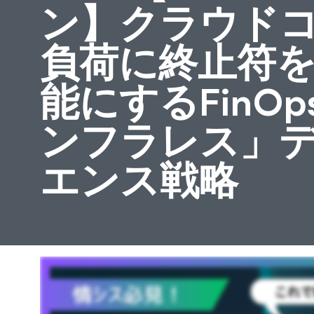
ン】クラウド
負荷に終止符を。
能にするFinO
ンフラレス」
エンス戦略