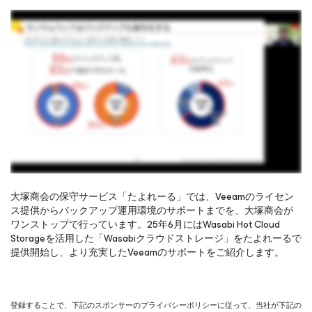
大塚商会の保守サービス「たよれーる」では、Veeamのライセン
ス提供からバックアップ運用環境のサポートまでを、大塚商会が
ワンストップで行っています。25年6月にはWasabi Hot Cloud
オンラインセミナーをご覧になるには、ご登録をお願いし
Storageを活用した「Wasabiクラウドストレージ」をたよれーるで
ます
提供開始し、より充実したVeeamのサポートをご紹介します。
登録することで、下記のスポンサーのプライバシーポリシーに従って、当社が下記の