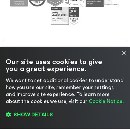
×
©2026 Veeam® Software |
プライバシーに関する通
Our site uses cookies to give
知
|
Cookieに関する通知
|
リーガル
|
ライセンスポリ
you a great experience.
シー
|
サプライヤーリソース
We want to set additional cookies to understand
how you use our site, remember your settings
and improve site experience. ​To learn more
about the cookies we use, visit our
Cookie Notice.
言語の変更
SHOW DETAILS
登録して視聴する