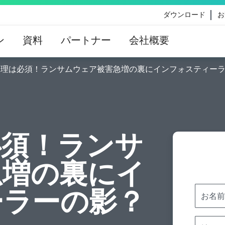
ダウンロード
お
ン
資料
パートナー
会社概要
管理は必須！ランサムウェア被害急増の裏にインフォスティー
eのコンテンツ更新によって影響を受けるお客様向けのVe
イダンス
必須！ランサ
急増の裏にイ
ーラーの影？
お名前