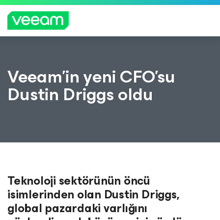
CrowdStrike'ın içerik güncellemesinden etkilenen
Veeam’in yeni CFO’su
müşteriler için Veeam'in rehberliği
Dustin Driggs oldu
DAH
A
FAZL
A
BILGI
Teknoloji sektörünün öncü
isimlerinden olan Dustin Driggs,
global pazardaki varlığını