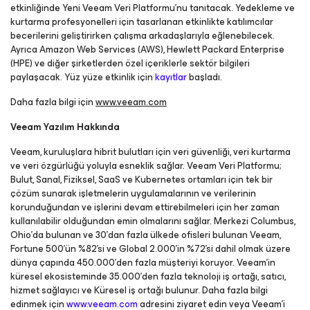
etkinliğinde Yeni Veeam Veri Platformu’nu tanıtacak. Yedekleme ve
kurtarma profesyonelleri için tasarlanan etkinlikte katılımcılar
becerilerini geliştirirken çalışma arkadaşlarıyla eğlenebilecek.
Ayrıca Amazon Web Services (AWS), Hewlett Packard Enterprise
(HPE) ve diğer şirketlerden özel içeriklerle sektör bilgileri
paylaşacak. Yüz yüze etkinlik için
kayıtlar
başladı.
Daha fazla bilgi için
www.veeam.com
Veeam Yazılım Hakkında
Veeam, kuruluşlara hibrit bulutları için veri güvenliği, veri kurtarma
ve veri özgürlüğü yoluyla esneklik sağlar. Veeam Veri Platformu;
Bulut, Sanal, Fiziksel, SaaS ve Kubernetes ortamları için tek bir
çözüm sunarak işletmelerin uygulamalarının ve verilerinin
korunduğundan ve işlerini devam ettirebilmeleri için her zaman
kullanılabilir olduğundan emin olmalarını sağlar. Merkezi Columbus,
Ohio'da bulunan ve 30'dan fazla ülkede ofisleri bulunan Veeam,
Fortune 500'ün %82'si ve Global 2.000'in %72'si dahil olmak üzere
dünya çapında 450.000'den fazla müşteriyi koruyor. Veeam'in
küresel ekosisteminde 35.000'den fazla teknoloji iş ortağı, satıcı,
hizmet sağlayıcı ve Küresel iş ortağı bulunur. Daha fazla bilgi
edinmek için
www.veeam.com
adresini ziyaret edin veya Veeam'i