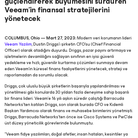
güçlendirerek büyümesini sürdüren
Veeam'in finansal stratejilerini
yönetecek
COLUMBUS, Ohio — Mart 27, 2023:
Modern veri korumanın lideri
Veeam Yazılım
, Dustin Driggs'i şirketin CFO'su (Chief Financial
Officer) olarak atadığını duyurdu. Driggs, pazar payını artırmaya ve
işletmelerin devamlılığını sağlayan sınıfının en iyisi güvenli
yedekleme ve hızlı, güvenilir kurtarma çözümleri sunmaya devam
eden Veeam'in küresel finans faaliyetlerini yönetecek, strateji ve
raporlamadan da sorumlu olacak.
Driggs, çok uluslu büyük şirketlerin başarıyla yapılandırılması ve
yönetilmesi gibi konularda 30 yıldan fazla deneyime sahip başarılı
bir finans lideri. Veeam'e 16 yılı aşkın süredir çalıştığı Barracuda
Networks'ten katılan Driggs, son olarak burada CFO ve Kıdemli
Başkan Yardımcısı olarak finans ve muhasebe birimlerini yönetmişti.
Driggs, Barracuda Networks'ten önce ise Cisco Systems ve PwC'de
üst düzey yöneticilik görevlerinde bulunmuştu.
"Veeam fidye yazılımları, doğal afetler, insan hataları, kesintiler ya