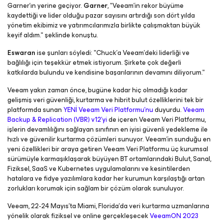
Garner'ın yerine geçiyor.
Garner
, "Veeam'in rekor büyüme
kaydettiği ve lider olduğu pazar sayısını artırdığı son dört yılda
yönetim ekibimiz ve yatırımcılarımızla birlikte çalışmaktan büyük
keyif aldım." şeklinde konuştu.
Eswaran
ise şunları söyledi: "Chuck'a Veeam'deki liderliği ve
bağlılığı için teşekkür etmek istiyorum. Şirkete çok değerli
katkılarda bulundu ve kendisine başarılarının devamını diliyorum."
Veeam yakın zaman önce, bugüne kadar hiç olmadığı kadar
gelişmiş veri güvenliği, kurtarma ve hibrit bulut özelliklerini tek bir
platformda sunan
YENİ Veeam Veri Platformu'nu
duyurdu.
Veeam
Backup & Replication (VBR) v12'yi
de içeren Veeam Veri Platformu,
işlerin devamlılığını sağlayan sınıfının en iyisi güvenli yedekleme ile
hızlı ve güvenilir kurtarma çözümleri sunuyor. Veeam'in sunduğu en
yeni özellikleri bir araya getiren Veeam Veri Platformu üç kurumsal
sürümüyle karmaşıklaşarak büyüyen BT ortamlarındaki Bulut, Sanal,
Fiziksel, SaaS ve Kubernetes uygulamalarını ve kesintilerden
hatalara ve fidye yazılımlara kadar her kurumun karşılaştığı artan
zorlukları korumak için sağlam bir çözüm olarak sunuluyor.
Veeam, 22-24 Mayıs'ta Miami, Florida'da veri kurtarma uzmanlarına
yönelik olarak fiziksel ve online gerçekleşecek
VeeamON 2023