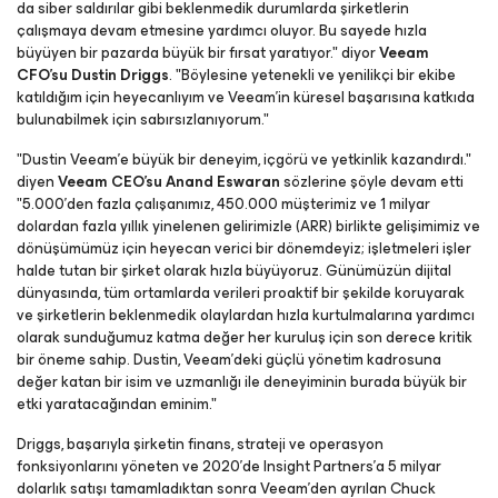
da siber saldırılar gibi beklenmedik durumlarda şirketlerin
çalışmaya devam etmesine yardımcı oluyor. Bu sayede hızla
büyüyen bir pazarda büyük bir fırsat yaratıyor." diyor
Veeam
CFO'su Dustin Driggs
. "Böylesine yetenekli ve yenilikçi bir ekibe
katıldığım için heyecanlıyım ve Veeam'in küresel başarısına katkıda
bulunabilmek için sabırsızlanıyorum."
"Dustin Veeam'e büyük bir deneyim, içgörü ve yetkinlik kazandırdı."
diyen
Veeam CEO'su Anand Eswaran
sözlerine şöyle devam etti
"5.000'den fazla çalışanımız, 450.000 müşterimiz ve 1 milyar
dolardan fazla yıllık yinelenen gelirimizle (ARR) birlikte gelişimimiz ve
dönüşümümüz için heyecan verici bir dönemdeyiz; işletmeleri işler
halde tutan bir şirket olarak hızla büyüyoruz. Günümüzün dijital
dünyasında, tüm ortamlarda verileri proaktif bir şekilde koruyarak
ve şirketlerin beklenmedik olaylardan hızla kurtulmalarına yardımcı
olarak sunduğumuz katma değer her kuruluş için son derece kritik
bir öneme sahip. Dustin, Veeam'deki güçlü yönetim kadrosuna
değer katan bir isim ve uzmanlığı ile deneyiminin burada büyük bir
etki yaratacağından eminim."
Driggs, başarıyla şirketin finans, strateji ve operasyon
fonksiyonlarını yöneten ve 2020'de Insight Partners'a 5 milyar
dolarlık satışı tamamladıktan sonra Veeam'den ayrılan Chuck