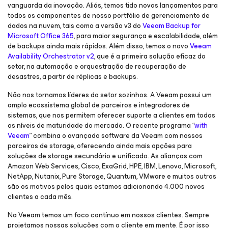
vanguarda da inovação. Aliás, temos tido novos lançamentos para
todos os componentes de nosso portfólio de gerenciamento de
dados na nuvem, tais como a versão v3 do
Veeam Backup for
Microsoft Office 365
, para maior segurança e escalabilidade, além
de backups ainda mais rápidos. Além disso, temos o novo
Veeam
Availability Orchestrator v2
, que é a primeira solução eficaz do
setor, na automação e orquestração de recuperação de
desastres, a partir de réplicas e backups.
Não nos tornamos líderes do setor sozinhos. A Veeam possui um
amplo ecossistema global de parceiros e integradores de
sistemas, que nos permitem oferecer suporte a clientes em todos
os níveis de maturidade do mercado. O recente programa
“
with
Veeam
”
combina o avançado software da Veeam com nossos
parceiros de storage, oferecendo ainda mais opções para
soluções de storage secundário e unificado. As alianças com
Amazon Web Services, Cisco, ExaGrid, HPE, IBM, Lenovo, Microsoft,
NetApp, Nutanix, Pure Storage, Quantum, VMware e muitos outros
são os motivos pelos quais estamos adicionando 4.000 novos
clientes a cada mês.
Na Veeam temos um foco contínuo em nossos clientes. Sempre
projetamos nossas soluções com o cliente em mente. É por isso