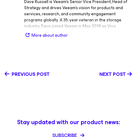
Dave Russell is Veeam’s Senior Vice President, Head of
Strategy and drives Veeam’s vision for products and
services, research, and community engagement
programs globally. A 35-year veteran in the storage
industry, Dave joined Veeam in May 2018 as Vice
President of Enterprise Strategy. Prior to Veeam, he held
More about author
the role of Vice President and Distinguished Analyst at
Gartner, focusing on storage strategies and
technologies, with an emphasis on backup/recovery, and
was also the lead author of Magic Quadrant for Data
Center Backup & Recovery Solutions from 2005 to 2018.
Before Gartner, Dave spent over 15 years at IBM in
PREVIOUS POST
NEXT POST
Storage Research and Development as a Software
Engineer in mainframe backup/recovery and as a
manager of Product Development, Architecture, and
Strategy teams for distributed systems backup/recovery
and storage solutions. LinkedIn X
Stay updated with our product news:
SUBSCRIBE