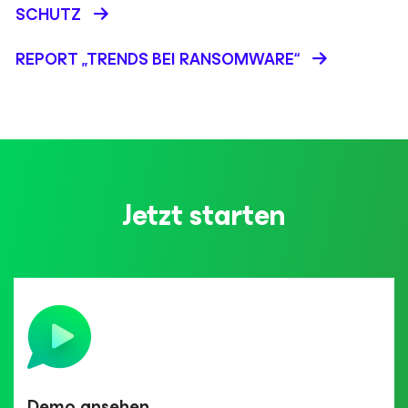
SCHUTZ
REPORT „TRENDS BEI RANSOMWARE“
Jetzt starten
Demo ansehen