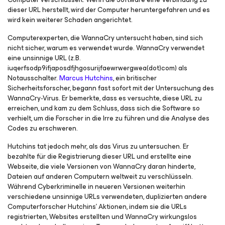
dieser URL herstellt, wird der Computer heruntergefahren und es
wird kein weiterer Schaden angerichtet.
Computerexperten, die WannaCry untersucht haben, sind sich
nicht sicher, warum es verwendet wurde. WannaCry verwendet
eine unsinnige URL (z.B.
iuqerfsodp9ifjaposdfjhgosurijfaewrwergwea(dot)com) als
Notausschalter.
Marcus Hutchins
, ein britischer
Sicherheitsforscher, begann fast sofort mit der Untersuchung des
WannaCry-Virus. Er bemerkte, dass es versuchte, diese URL zu
erreichen, und kam zu dem Schluss, dass sich die Software so
verhielt, um die Forscher in die Irre zu führen und die Analyse des
Codes zu erschweren.
Hutchins tat jedoch mehr, als das Virus zu untersuchen. Er
bezahlte für die Registrierung dieser URL und erstellte eine
Webseite, die viele Versionen von WannaCry daran hinderte,
Dateien auf anderen Computern weltweit zu verschlüsseln.
Während Cyberkriminelle in neueren Versionen weiterhin
verschiedene unsinnige URLs verwendeten, duplizierten andere
Computerforscher Hutchins' Aktionen, indem sie die URLs
registrierten, Websites erstellten und WannaCry wirkungslos