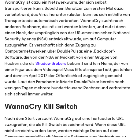
WannaCry ist dazu ein Netzwerkwurm, der sich selbst
transportieren kann. Sobald ein Benutzer zum ersten Mal dazu
verleitet wird, das Virus herunterzuladen, kann es sich mithilfe von
Transportcode automatisch verbreiten. WannaCry sucht nach
anderen Rechnern, die infiziert werden könnten, und nutzt dann
einen Hack, der ursprünglich von der US-amerikanischen National
Security Agency (NSA) entwickelt wurde, um auf Computer
zuzugreifen. Es verschafft sich dann Zugang zu
Computernetzwerken über DoublePulsar, eine „Backdoor“-
Software, die von der NSA entwickelt, von einer Gruppe von
Hackern, die als
Shadow Brokers
bekannt sind (ein Name, der von
einer Figur aus dem Videospiel Mass Effect inspiriert ist), gestohlen
und dann im April 2017 der Öffentlichkeit zugänglich gemacht
wurde. Laut den Forschern infizierte DoublePulsar bereits nach
wenigen Tagen mehrere hunderttausend Rechner und verbreitete
sich schnell immer weiter.
WannaCry Kill Switch
Nach dem Start versucht WannaCry, auf eine hartcodierte URL
zuzugreifen, die als Kill-Switch bezeichnet wird. Wenn diese URL
nicht erreicht werden kann, werden wichtige Daten auf dem
Computer verschlüsselt. Wenn die Software eine Verbindung zu