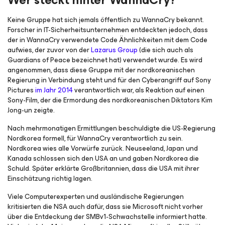
Wer steckt hinter WannaCry?
Keine Gruppe hat sich jemals öffentlich zu WannaCry bekannt.
Forscher in IT-Sicherheitsunternehmen entdeckten jedoch, dass
der in WannaCry verwendete Code Ähnlichkeiten mit dem Code
aufwies, der zuvor von der
Lazarus Group
(die sich auch als
Guardians of Peace bezeichnet hat) verwendet wurde. Es wird
angenommen, dass diese Gruppe mit der nordkoreanischen
Regierung in Verbindung steht und für den Cyberangriff auf Sony
Pictures
im Jahr 2014
verantwortlich war, als Reaktion auf einen
Sony-Film, der die Ermordung des nordkoreanischen Diktators Kim
Jong-un zeigte.
Nach mehrmonatigen Ermittlungen beschuldigte die US-Regierung
Nordkorea formell, für WannaCry verantwortlich zu sein.
Nordkorea wies alle Vorwürfe zurück. Neuseeland, Japan und
Kanada schlossen sich den USA an und gaben Nordkorea die
Schuld. Später erklärte Großbritannien, dass die USA mit ihrer
Einschätzung richtig lagen.
Viele Computerexperten und ausländische Regierungen
kritisierten die NSA auch dafür, dass sie Microsoft nicht vorher
über die Entdeckung der SMBv1-Schwachstelle informiert hatte.