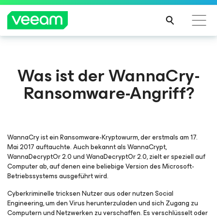
Hinweise von Veeam für Kunden, die vom Content-
Was ist der WannaCry-
Update von CrowdStrike betroffen sind
Ransomware-Angriff?
MEH
R
ERFA
HRE
N
WannaCry ist ein Ransomware-Kryptowurm, der erstmals am 17.
Mai 2017 auftauchte. Auch bekannt als WannaCrypt,
WannaDecryptOr 2.0 und WanaDecryptOr 2.0, zielt er speziell auf
Computer ab, auf denen eine beliebige Version des Microsoft-
Betriebssystems ausgeführt wird.
Cyberkriminelle tricksen Nutzer aus oder nutzen Social
Engineering, um den Virus herunterzuladen und sich Zugang zu
Computern und Netzwerken zu verschaffen. Es verschlüsselt oder