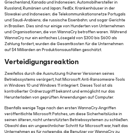
Griechenland, Kanada und Indonesien; Automobilhersteller in
Russland, Rumänien und Japan; FedEx; Krankenhäuser in der
Slowakei und Indonesien; die Telekommunikationsnetze Portugals
und Saudi-Arabiens; die russische Eisenbahn; und sogar Gerichte
in Brasilien. Dies sind nur einige von Hunderten von Unternehmen
und Organisationen, die von WannaCry betroffen waren. Während
WannaCry nur ein einfaches Lösegeld von $300 bis $600 als
Zahlung fordert, wurden die Gesamtkosten für die Unternehmen
auf $4 Milliarden an Produktionsausfällen geschätzt.
Verteidigungsreaktion
Zweifellos durch die Ausnutzung früherer Versionen seines
Betriebssystems verärgert, hat Microsoft Anti-Ransomware-Tools
in Windows 10 und Windows 11 integriert. Dieses Tool ist als
kontrollierter Ordnerzugriff bekannt und ermöglicht nur das
Herunterladen von geprüften Anwendungen auf Computer.
Ebenfalls wenige Tage nach den ersten WannaCry-Angriffen
veröffentlichte Microsoft Patches, um diese Sicherheitslücke in
seinen älteren, nicht unterstützten Betriebssystemen zu schließen.
Obwohl dies ein ungewöhnlicher Schritt für Microsoft war, hielt das
Unternehmen es für notwendig, die Benutzer vor WannaCry zu