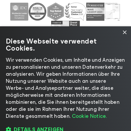
×
Diese Webseite verwendet
Cookies.
Wir verwenden Cookies, um Inhalte und Anzeigen
zu personalisieren und unseren Datenverkehr zu
©2026 Veeam® Software |
Datenschutzrichtlinie
|
analysieren. Wir geben Informationen über Ihre
Cookies
|
Rechtliches
|
Lizenzierungsrichtlinie
|
Nutzung unserer Website auch an unsere
Lieferanten-Ressourcen
|
Impressum
Werbe- und Analysepartner weiter, die diese
möglicherweise mit anderen Informationen
kombinieren, die Sie ihnen bereitgestellt haben
oder die sie im Rahmen Ihrer Nutzung ihrer
Dienste gesammelt haben.
Cookie Notice.
Sprache ändern
DETAILS ANZEIGEN