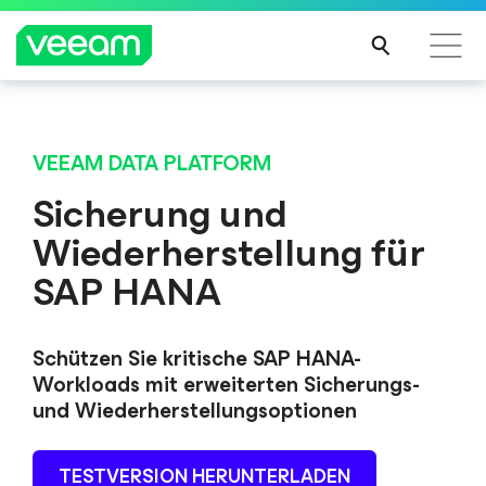
Hinweise von Veeam für Kunden, die vom Content-
Update von CrowdStrike betroffen sind
VEEAM DATA PLATFORM
MEH
Sicherung und
R
Wiederherstellung für
ERFA
HRE
SAP HANA
N
Schützen Sie kritische SAP HANA-
Workloads mit erweiterten Sicherungs-
und Wiederherstellungsoptionen
TESTVERSION HERUNTERLADEN