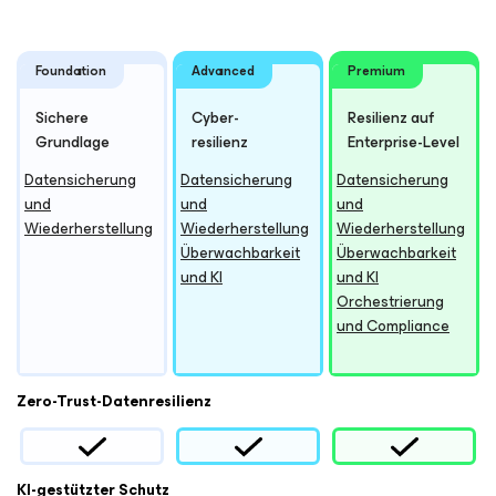
Foundation
Advanced
Premium
Sichere
Cyber-
Resilienz auf
Grundlage
resilienz
Enterprise-Level
Datensicherung
Datensicherung
Datensicherung
und
und
und
Wiederherstellung
Wiederherstellung
Wiederherstellung
Überwachbarkeit
Überwachbarkeit
und KI
und KI
Orchestrierung
und Compliance
Zero-Trust-Datenresilienz
KI-gestützter Schutz