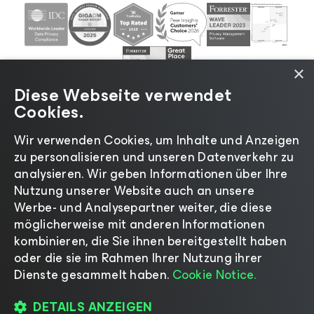
×
Diese Webseite verwendet
Cookies.
Wir verwenden Cookies, um Inhalte und Anzeigen
zu personalisieren und unseren Datenverkehr zu
©2026 Veeam® Software |
Datenschutzrichtlinie
|
analysieren. Wir geben Informationen über Ihre
Cookies
|
Rechtliches
|
Lizenzierungsrichtlinie
|
Nutzung unserer Website auch an unsere
Lieferanten-Ressourcen
|
Impressum
Werbe- und Analysepartner weiter, die diese
möglicherweise mit anderen Informationen
kombinieren, die Sie ihnen bereitgestellt haben
oder die sie im Rahmen Ihrer Nutzung ihrer
Dienste gesammelt haben.
Cookie Notice.
Sprache ändern
DETAILS ANZEIGEN