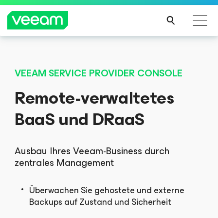
Hinweise von Veeam für Kunden, die vom Content-
Update von CrowdStrike betroffen sind
VEEAM SERVICE PROVIDER CONSOLE
MEH
Remote-verwaltetes
R
ERFA
BaaS und DRaaS
HRE
N
Ausbau Ihres Veeam-Business durch
zentrales Management
Überwachen Sie gehostete und externe
Backups auf Zustand und Sicherheit