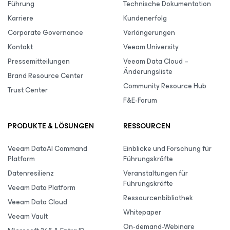
Führung
Technische Dokumentation
Karriere
Kundenerfolg
Corporate Governance
Verlängerungen
Kontakt
Veeam University
Pressemitteilungen
Veeam Data Cloud –
Änderungsliste
Brand Resource Center
Community Resource Hub
Trust Center
F&E-Forum
PRODUKTE & LÖSUNGEN
RESSOURCEN
Veeam DataAI Command
Einblicke und Forschung für
Platform
Führungskräfte
Datenresilienz
Veranstaltungen für
Führungskräfte
Veeam Data Platform
Ressourcenbibliothek
Veeam Data Cloud
Whitepaper
Veeam Vault
On-demand-Webinare