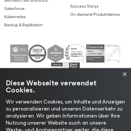
Microsoft 365 & Entra ID
Success Storys
Salesforce-
On-demand-Produktdemos
Kubernetes
Backup & Replikation
×
Diese Webseite verwendet
Cookies.
Wir verwenden Cookies, um Inhalte und Anzeigen
zu personalisieren und unseren Datenverkehr zu
©2026 Veeam® Software |
Datenschutzrichtlinie
|
analysieren. Wir geben Informationen über Ihre
Cookies
|
Rechtliches
|
Lizenzierungsrichtlinie
|
Nutzung unserer Website auch an unsere
Lieferanten-Ressourcen
|
Impressum
Werbe- und Analysepartner weiter, die diese