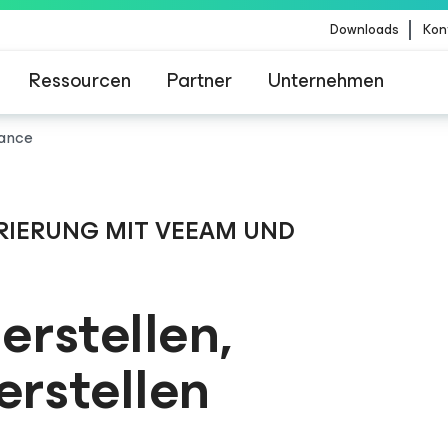
Downloads
Kon
Ressourcen
Partner
Unternehmen
iance
m für Kunden, die vom Content-Update von Crow
betroffen sind
IERUNG MIT VEEAM UND
rstellen,
erstellen