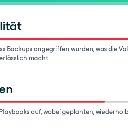
lität
s Backups angegriffen wurden, was die Va
rlässlich macht
zen
e Playbooks auf, wobei geplanten, wiederh