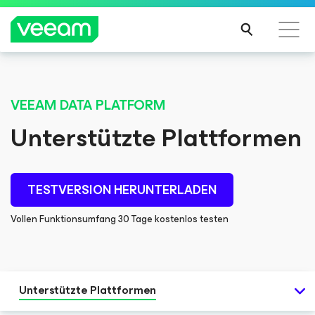
Hinweise von Veeam für Kunden, die vom Content-
Update von CrowdStrike betroffen sind
VEEAM DATA PLATFORM
MEH
Unterstützte Plattformen
R
ERFA
HRE
N
TESTVERSION HERUNTERLADEN
Vollen Funktionsumfang 30 Tage kostenlos testen
Unterstützte Plattformen