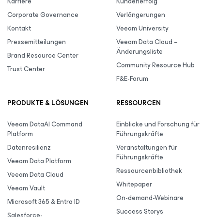
Karriere
Kundenerfolg
Corporate Governance
Verlängerungen
Kontakt
Veeam University
Pressemitteilungen
Veeam Data Cloud –
Änderungsliste
Brand Resource Center
Community Resource Hub
Trust Center
F&E-Forum
PRODUKTE & LÖSUNGEN
RESSOURCEN
Veeam DataAI Command
Einblicke und Forschung für
Platform
Führungskräfte
Datenresilienz
Veranstaltungen für
Führungskräfte
Veeam Data Platform
Ressourcenbibliothek
Veeam Data Cloud
Whitepaper
Veeam Vault
On-demand-Webinare
Microsoft 365 & Entra ID
Success Storys
Salesforce-