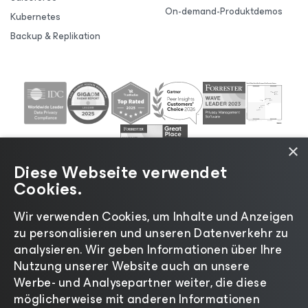
On-demand-Produktdemos
Kubernetes
Backup & Replikation
×
Diese Webseite verwendet
Cookies.
Wir verwenden Cookies, um Inhalte und Anzeigen
zu personalisieren und unseren Datenverkehr zu
©2026 Veeam® Software |
Datenschutzrichtlinie
|
analysieren. Wir geben Informationen über Ihre
Cookies
|
Rechtliches
|
Lizenzierungsrichtlinie
|
Nutzung unserer Website auch an unsere
Lieferanten-Ressourcen
|
Impressum
Werbe- und Analysepartner weiter, die diese
möglicherweise mit anderen Informationen