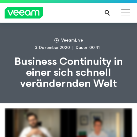
Hinweise von Veeam für Kunden, die vom Content-
VeeamLive
Update von CrowdStrike betroffen sind
3. Dezember 2020
Dauer: 00:41
MEH
Business Continuity in
R
einer sich schnell
ERFA
HRE
verändernden Welt
N