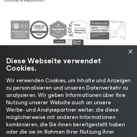
Backup & Replikation
×
Diese Webseite verwendet
Cookies.
Wir verwenden Cookies, um Inhalte und Anzeigen
zu personalisieren und unseren Datenverkehr zu
©2026 Veeam® Software |
Datenschutzrichtlinie
|
analysieren. Wir geben Informationen über Ihre
Cookies
|
Rechtliches
|
Lizenzierungsrichtlinie
|
Nutzung unserer Website auch an unsere
Lieferanten-Ressourcen
|
Impressum
Werbe- und Analysepartner weiter, die diese
möglicherweise mit anderen Informationen
kombinieren, die Sie ihnen bereitgestellt haben
oder die sie im Rahmen Ihrer Nutzung ihrer