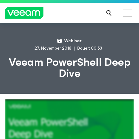
Hinweise von Veeam für Kunden, die vom Content-
Webinar
Update von CrowdStrike betroffen sind
27. November 2018
Dauer: 00:53
MEH
Veeam PowerShell Deep
R
Dive
ERFA
HRE
N