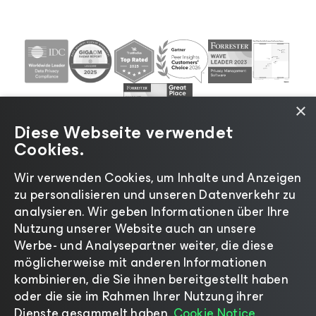
×
Diese Webseite verwendet
Cookies.
Wir verwenden Cookies, um Inhalte und Anzeigen
zu personalisieren und unseren Datenverkehr zu
©2026 Veeam® Software |
Datenschutzrichtlinie
|
analysieren. Wir geben Informationen über Ihre
Cookies
|
Rechtliches
|
Lizenzierungsrichtlinie
|
Nutzung unserer Website auch an unsere
Lieferanten-Ressourcen
|
Impressum
Werbe- und Analysepartner weiter, die diese
möglicherweise mit anderen Informationen
kombinieren, die Sie ihnen bereitgestellt haben
oder die sie im Rahmen Ihrer Nutzung ihrer
Dienste gesammelt haben.
Cookie Notice.
Sprache ändern