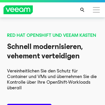
Hinweise von Veeam für Kunden, die vom Content-
Update von CrowdStrike betroffen sind
RED HAT OPENSHIFT UND VEEAM KASTEN
MEH
Schnell modernisieren,
R
ERFA
vehement verteidigen
HRE
N
Vereinheitlichen Sie den Schutz für
Container und VMs und übernehmen Sie die
Kontrolle über Ihre OpenShift-Workloads
überall