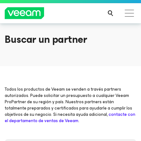
JUST ANNOUNCED
Dive into the 2025 Session Lineup
Buscar un partner
Guía de Veeam para los clientes afectados por la
actualización de contenido de CrowdStrike
The 2025 VeeamON agenda is here, and it’s the best yet.
Register now and create your perfect San Diego lineup
MÁS
INFO
EXPLORE SESSIONS
RMA
CIÓN
Todos los productos de Veeam se venden a través partners
autorizados. Puede solicitar un presupuesto a cualquier Veeam
ProPartner de su región y país. Nuestros partners están
totalmente preparados y certificados para ayudarle a cumplir los
objetivos de su negocio. Si necesita ayuda adicional,
contacte con
el departamento de ventas de Veeam
.